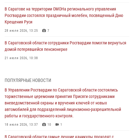
В Саратове на территории ОМОНа регионального управления
Росгвардии состоялся праздничный молебен, посвященный Дню
Крещения Руси
28 июля 2026, 13:25
7
В Саратовской области сотрудники Росгвардии помогли вернуться
домой потерявшейся пенсионерке
21 июля 2026, 10:38
В Управлении Росгвардии по Саратовской области состоялись
торжественные церемонии принятия Присяги сотрудниками
ПОПУЛЯРНЫЕ НОВОСТИ
вневедомственной охраны и вручения ключей от новых
автомобилей для подразделений лицензионно-разрешительной
В Управлении Росгвардии по Саратовской области состоялись
работы и государственного контроля.
торжественные церемонии принятия Присяги сотрудниками
вневедомственной охраны и вручения ключей от новых
18 июля 2026, 13:37
10
1
автомобилей для подразделений лицензионно-разрешительной
работы и государственного контроля.
В Саратовской области самые лучшие каникулы проходят с
Росгвардией
18 июля 2026, 13:37
10
1
16 июля 2026, 06:50
7
1
В Саратовской области самые лучшие каникулы проходят с