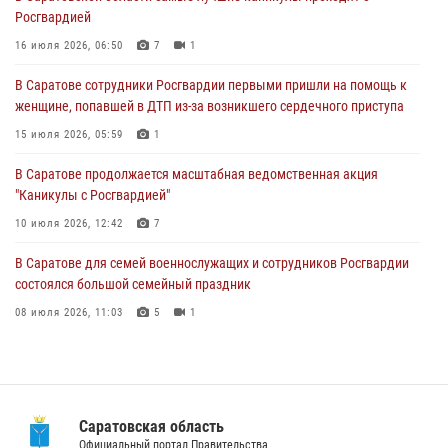
Росгвардией
В Саратове сотрудники Росгвардии первыми пришли на помощь к
женщине, попавшей в ДТП из-за возникшего сердечного приступа
16 июля 2026, 06:50
7
1
15 июля 2026, 05:59
1
В Саратове сотрудники Росгвардии первыми пришли на помощь к
женщине, попавшей в ДТП из-за возникшего сердечного приступа
В Саратове продолжается масштабная ведомственная акция
"Каникулы с Росгвардией"
15 июля 2026, 05:59
1
10 июля 2026, 12:42
7
В Саратове продолжается масштабная ведомственная акция
"Каникулы с Росгвардией"
В Саратовской области при содействии спецназа Росгвардии
задержан подозреваемый в незаконном обороте наркотиков
10 июля 2026, 12:42
7
10 июля 2026, 12:19
В Саратове для семей военнослужащих и сотрудников Росгвардии
состоялся большой семейный праздник
08 июля 2026, 11:03
5
1
В Саратовской области сотрудники Росгвардии помогли вернуться
домой потерявшейся пенсионерке
21 июля 2026, 10:38
Саратовская область
В Саратовской области при содействии спецназа Росгвардии
Официальный портал Правительства