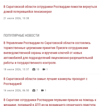
В Саратовской области сотрудники Росгвардии помогли вернуться
домой потерявшейся пенсионерке
21 июля 2026, 10:38
В Управлении Росгвардии по Саратовской области состоялись
торжественные церемонии принятия Присяги сотрудниками
ПОПУЛЯРНЫЕ НОВОСТИ
вневедомственной охраны и вручения ключей от новых
автомобилей для подразделений лицензионно-разрешительной
В Управлении Росгвардии по Саратовской области состоялись
работы и государственного контроля.
торжественные церемонии принятия Присяги сотрудниками
вневедомственной охраны и вручения ключей от новых
18 июля 2026, 13:37
10
1
автомобилей для подразделений лицензионно-разрешительной
работы и государственного контроля.
В Саратовской области самые лучшие каникулы проходят с
Росгвардией
18 июля 2026, 13:37
10
1
16 июля 2026, 06:50
7
1
В Саратовской области самые лучшие каникулы проходят с
Росгвардией
В Саратове сотрудники Росгвардии первыми пришли на помощь к
женщине, попавшей в ДТП из-за возникшего сердечного приступа
16 июля 2026, 06:50
7
1
15 июля 2026, 05:59
1
В Саратове сотрудники Росгвардии первыми пришли на помощь к
женщине, попавшей в ДТП из-за возникшего сердечного приступа
В Саратове продолжается масштабная ведомственная акция