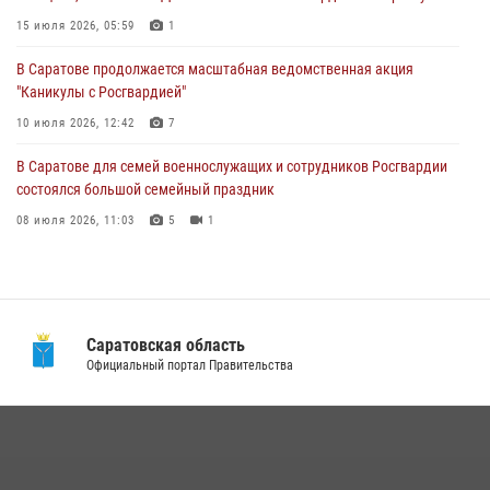
"Каникулы с Росгвардией"
15 июля 2026, 05:59
1
10 июля 2026, 12:42
7
В Саратове продолжается масштабная ведомственная акция
"Каникулы с Росгвардией"
В Саратовской области при содействии спецназа Росгвардии
задержан подозреваемый в незаконном обороте наркотиков
10 июля 2026, 12:42
7
10 июля 2026, 12:19
В Саратове для семей военнослужащих и сотрудников Росгвардии
состоялся большой семейный праздник
08 июля 2026, 11:03
5
1
В Саратовской области при содействии спецназа Росгвардии
задержан подозреваемый в незаконном обороте наркотиков
10 июля 2026, 12:19
Саратовская область
В Саратовской области сотрудники Росгвардии помогли вернуться
Официальный портал Правительства
домой потерявшейся пенсионерке
21 июля 2026, 10:38
В Саратове в честь празднования Дня Крещения Руси для молодых
сотрудников вневедомственной охраны провели историческую