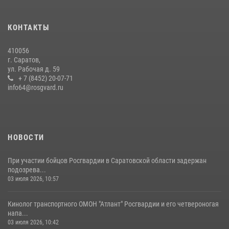
экскурсию
29 июля 2026, 13:30
8
1
КОНТАКТЫ
В Саратове на территории ОМОНа регионального управления
410056
Росгвардии состоялся праздничный молебен, посвященный Дню
г. Саратов,
Крещения Руси
ул. Рабочая д. 59
28 июля 2026, 13:25
+ 7 (8452) 20-07-71
7
info64@rosgvard.ru
В Саратове командир СОБР «Волкодав» и ветеран
спецподразделения МВД провели совместный урок мужества для
семей сотрудников Росгвардии.
05 августа 2026, 12:55
7
1
НОВОСТИ
При участии бойцов Росгвардии в Саратовской области задержан
подозрева...
03 июля 2026, 10:57
Кинолог транспортного ОМОН "Атлант" Росгвардии и его четвероногая
напа...
03 июля 2026, 10:42