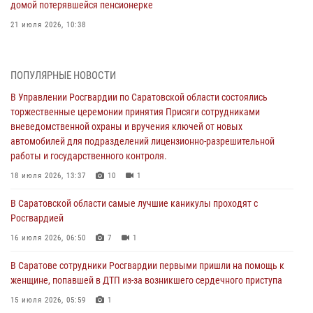
домой потерявшейся пенсионерке
21 июля 2026, 10:38
В Управлении Росгвардии по Саратовской области состоялись
торжественные церемонии принятия Присяги сотрудниками
ПОПУЛЯРНЫЕ НОВОСТИ
вневедомственной охраны и вручения ключей от новых
автомобилей для подразделений лицензионно-разрешительной
В Управлении Росгвардии по Саратовской области состоялись
работы и государственного контроля.
торжественные церемонии принятия Присяги сотрудниками
вневедомственной охраны и вручения ключей от новых
18 июля 2026, 13:37
10
1
автомобилей для подразделений лицензионно-разрешительной
работы и государственного контроля.
В Саратовской области самые лучшие каникулы проходят с
Росгвардией
18 июля 2026, 13:37
10
1
16 июля 2026, 06:50
7
1
В Саратовской области самые лучшие каникулы проходят с
Росгвардией
В Саратове сотрудники Росгвардии первыми пришли на помощь к
женщине, попавшей в ДТП из-за возникшего сердечного приступа
16 июля 2026, 06:50
7
1
15 июля 2026, 05:59
1
В Саратове сотрудники Росгвардии первыми пришли на помощь к
женщине, попавшей в ДТП из-за возникшего сердечного приступа
В Саратове продолжается масштабная ведомственная акция
"Каникулы с Росгвардией"
15 июля 2026, 05:59
1