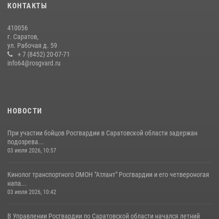
КОНТАКТЫ
В Саратове на территории ОМОНа регионального управления
410056
Росгвардии состоялся праздничный молебен, посвященный Дню
г. Саратов,
Крещения Руси
ул. Рабочая д. 59
28 июля 2026, 13:25
+ 7 (8452) 20-07-71
7
info64@rosgvard.ru
В Саратове командир СОБР «Волкодав» и ветеран
спецподразделения МВД провели совместный урок мужества для
семей сотрудников Росгвардии.
05 августа 2026, 12:55
7
1
НОВОСТИ
При участии бойцов Росгвардии в Саратовской области задержан
подозрева...
03 июля 2026, 10:57
Кинолог транспортного ОМОН "Атлант" Росгвардии и его четвероногая
напа...
03 июля 2026, 10:42
В Управлении Росгвардии по Саратовской области начался летний