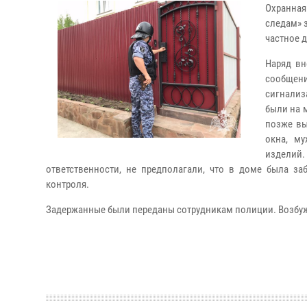
Охранная
следам» 
частное 
Наряд вн
сообщени
сигнализ
были на м
позже вы
окна, м
изделий
ответственности, не предполагали, что в доме была за
контроля.
Задержанные были переданы сотрудникам полиции. Возбуждено