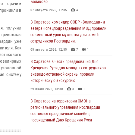
Балаково
по горячим
проникли в
07 августа 2026, 11:35
4
В Саратове командир СОБР «Волкодав» и
я, получил
ветеран спецподразделения МВД провели
а тревожная
совместный урок мужества для семей
вардии уже
сотрудников Росгвардии.
жителя. Как
05 августа 2026, 12:55
7
1
астикового
ювелирных
В Саратове в честь празднования Дня
 уголовной
Крещения Руси для молодых сотрудников
ая систему
вневедомственной охраны провели
историческую экскурсию
29 июля 2026, 13:30
8
1
В Саратове на территории ОМОНа
регионального управления Росгвардии
состоялся праздничный молебен,
посвященный Дню Крещения Руси
28 июля 2026, 13:25
7