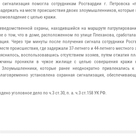
 сигнализация помогла сотрудникам Росгвардии г. Петровска «
задержать на месте происшествия двоих злоумышленников, которые 
домовладение с целью кражи.
еведомственной охраны, находившийся на маршруте патрулировани
е о том, что в доме, расположенном по улице Плеханова, сработал
ация. Через три минуты после получения сигнала сотрудники Росг
есте происшествия, где задержали 37-летнего и 44-летнего местного 
яснилось, воспользовавшись отсутствием хозяев, путем отжатия пл
ужчины проникли в чужое жилище с целью совершения кражи 
. Злоумышленники, которые ранее неоднократно привлекались к
благовременно установлена охранная сигнализация, обеспечивающ
 уголовное дело по ч.3 ст.30, п. а. ч.3 ст.158 УК РФ.