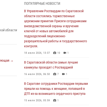
ПОПУЛЯРНЫЕ НОВОСТИ
В Саратовской области сотрудники
Росгвардии помогли вернуться домой
В Управлении Росгвардии по Саратовской
потерявшейся пенсионерке
области состоялись торжественные
церемонии принятия Присяги сотрудниками
21 июля 2026, 10:38
вневедомственной охраны и вручения
кой области
В Управлении Росгвардии по Саратовской
ключей от новых автомобилей для
области состоялись торжественные
подразделений лицензионно-
церемонии принятия Присяги сотрудниками
разрешительной работы и государственного
вневедомственной охраны и вручения
контроля.
ключей от новых автомобилей для
18 июля 2026, 13:37
10
1
подразделений лицензионно-
ующая →
разрешительной работы и государственного
В Саратовской области самые лучшие
контроля.
каникулы проходят с Росгвардией
18 июля 2026, 13:37
10
1
16 июля 2026, 06:50
7
1
В Саратовской области самые лучшие
В Саратове сотрудники Росгвардии первыми
каникулы проходят с Росгвардией
пришли на помощь к женщине, попавшей в
ДТП из-за возникшего сердечного приступа
16 июля 2026, 06:50
7
1
15 июля 2026, 05:59
1
В Саратове сотрудники Росгвардии первыми