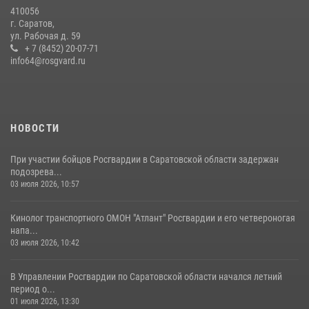
410056
В Саратове командир СОБР «Волкодав» и ветеран
г. Саратов,
спецподразделения МВД провели совместный урок мужества для
ул. Рабочая д. 59
семей сотрудников Росгвардии.
+ 7 (8452) 20-07-71
info64@rosgvard.ru
05 августа 2026, 12:55
7
1
Начальник Управления Росгвардии по Саратовской области
посетил Губернаторский кадетский колледж в городе Балаково
07 августа 2026, 11:35
4
НОВОСТИ
При участии бойцов Росгвардии в Саратовской области задержан
подозрева...
03 июля 2026, 10:57
Кинолог транспортного ОМОН "Атлант" Росгвардии и его четвероногая
напа...
03 июля 2026, 10:42
В Управлении Росгвардии по Саратовской области начался летний
период о...
01 июля 2026, 13:30