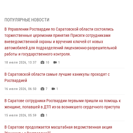
В Управлении Росгвардии по Саратовской области состоялись
торжественные церемонии принятия Присяги сотрудниками
ПОПУЛЯРНЫЕ НОВОСТИ
вневедомственной охраны и вручения ключей от новых
автомобилей для подразделений лицензионно-разрешительной
В Управлении Росгвардии по Саратовской области состоялись
работы и государственного контроля.
торжественные церемонии принятия Присяги сотрудниками
вневедомственной охраны и вручения ключей от новых
18 июля 2026, 13:37
10
1
автомобилей для подразделений лицензионно-разрешительной
работы и государственного контроля.
В Саратовской области самые лучшие каникулы проходят с
Росгвардией
18 июля 2026, 13:37
10
1
16 июля 2026, 06:50
7
1
В Саратовской области самые лучшие каникулы проходят с
Росгвардией
В Саратове сотрудники Росгвардии первыми пришли на помощь к
женщине, попавшей в ДТП из-за возникшего сердечного приступа
16 июля 2026, 06:50
7
1
15 июля 2026, 05:59
1
В Саратове сотрудники Росгвардии первыми пришли на помощь к
женщине, попавшей в ДТП из-за возникшего сердечного приступа
В Саратове продолжается масштабная ведомственная акция
"Каникулы с Росгвардией"
15 июля 2026, 05:59
1
10 июля 2026, 12:42
7
В Саратове продолжается масштабная ведомственная акция