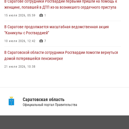
В Саратове сотрудники Росгвардии первыми пришли на помощь к
женщине, попавшей в ДТП из-за возникшего сердечного приступа
В Саратове продолжается масштабная ведомственная акция
"Каникулы с Росгвардией"
15 июля 2026, 05:59
1
10 июля 2026, 12:42
7
В Саратове продолжается масштабная ведомственная акция
"Каникулы с Росгвардией"
В Саратовской области при содействии спецназа Росгвардии
задержан подозреваемый в незаконном обороте наркотиков
10 июля 2026, 12:42
7
10 июля 2026, 12:19
В Саратовской области сотрудники Росгвардии помогли вернуться
домой потерявшейся пенсионерке
21 июля 2026, 10:38
В Саратове в честь празднования Дня Крещения Руси для молодых
сотрудников вневедомственной охраны провели историческую
экскурсию
29 июля 2026, 13:30
8
1
Саратовская область
Официальный портал Правительства
В Саратовской области при содействии спецназа Росгвардии
задержан подозреваемый в незаконном обороте наркотиков
10 июля 2026, 12:19