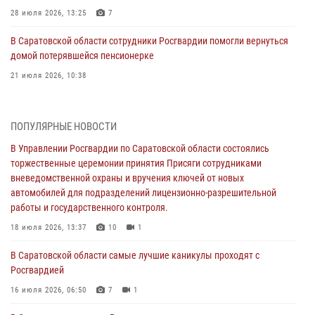
28 июля 2026, 13:25
7
В Саратовской области сотрудники Росгвардии помогли вернуться
домой потерявшейся пенсионерке
21 июля 2026, 10:38
В Управлении Росгвардии по Саратовской области состоялись
торжественные церемонии принятия Присяги сотрудниками
ПОПУЛЯРНЫЕ НОВОСТИ
вневедомственной охраны и вручения ключей от новых
автомобилей для подразделений лицензионно-разрешительной
В Управлении Росгвардии по Саратовской области состоялись
работы и государственного контроля.
торжественные церемонии принятия Присяги сотрудниками
вневедомственной охраны и вручения ключей от новых
18 июля 2026, 13:37
10
1
автомобилей для подразделений лицензионно-разрешительной
работы и государственного контроля.
В Саратовской области самые лучшие каникулы проходят с
Росгвардией
18 июля 2026, 13:37
10
1
16 июля 2026, 06:50
7
1
В Саратовской области самые лучшие каникулы проходят с
Росгвардией
В Саратове сотрудники Росгвардии первыми пришли на помощь к
женщине, попавшей в ДТП из-за возникшего сердечного приступа
16 июля 2026, 06:50
7
1
15 июля 2026, 05:59
1