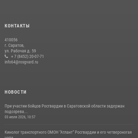
В Саратове на территории ОМОНа регионального управления
Росгвардии состоялся праздничный молебен, посвященный Дню
Крещения Руси
КОНТАКТЫ
28 июля 2026, 13:25
7
410056
В Саратове командир СОБР «Волкодав» и ветеран
г. Саратов,
спецподразделения МВД провели совместный урок мужества для
ул. Рабочая д. 59
семей сотрудников Росгвардии.
+ 7 (8452) 20-07-71
info64@rosgvard.ru
05 августа 2026, 12:55
7
1
Начальник Управления Росгвардии по Саратовской области
посетил Губернаторский кадетский колледж в городе Балаково
07 августа 2026, 11:35
4
НОВОСТИ
При участии бойцов Росгвардии в Саратовской области задержан
подозрева...
03 июля 2026, 10:57
Кинолог транспортного ОМОН "Атлант" Росгвардии и его четвероногая
напа...