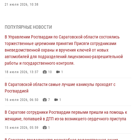
21 июля 2026, 10:38
В Управлении Росгвардии по Саратовской области состоялись
торжественные церемонии принятия Присяги сотрудниками
ПОПУЛЯРНЫЕ НОВОСТИ
вневедомственной охраны и вручения ключей от новых
автомобилей для подразделений лицензионно-разрешительной
В Управлении Росгвардии по Саратовской области состоялись
работы и государственного контроля.
торжественные церемонии принятия Присяги сотрудниками
вневедомственной охраны и вручения ключей от новых
18 июля 2026, 13:37
10
1
автомобилей для подразделений лицензионно-разрешительной
работы и государственного контроля.
В Саратовской области самые лучшие каникулы проходят с
Росгвардией
18 июля 2026, 13:37
10
1
16 июля 2026, 06:50
7
1
В Саратовской области самые лучшие каникулы проходят с
Росгвардией
В Саратове сотрудники Росгвардии первыми пришли на помощь к
женщине, попавшей в ДТП из-за возникшего сердечного приступа
16 июля 2026, 06:50
7
1
15 июля 2026, 05:59
1
В Саратове сотрудники Росгвардии первыми пришли на помощь к
женщине, попавшей в ДТП из-за возникшего сердечного приступа
В Саратове продолжается масштабная ведомственная акция
"Каникулы с Росгвардией"
15 июля 2026, 05:59
1
10 июля 2026, 12:42
7
В Саратове продолжается масштабная ведомственная акция