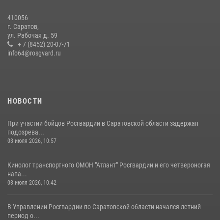
410056
В Саратове командир СОБР «Волкодав» и ветеран
г. Саратов,
спецподразделения МВД провели совместный урок мужества для
ул. Рабочая д. 59
семей сотрудников Росгвардии.
+ 7 (8452) 20-07-71
info64@rosgvard.ru
05 августа 2026, 12:55
7
1
Начальник Управления Росгвардии по Саратовской области
посетил Губернаторский кадетский колледж в городе Балаково
07 августа 2026, 11:35
4
НОВОСТИ
При участии бойцов Росгвардии в Саратовской области задержан
подозрева...
03 июля 2026, 10:57
Кинолог транспортного ОМОН "Атлант" Росгвардии и его четвероногая
напа...
03 июля 2026, 10:42
В Управлении Росгвардии по Саратовской области начался летний
период о...