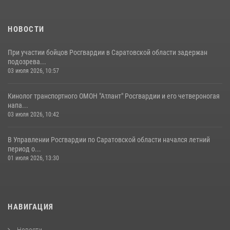
посетил Губернаторский кадетский колледж в городе Балаково
07 августа 2026, 11:35
4
НОВОСТИ
При участии бойцов Росгвардии в Саратовской области задержан
подозрева...
03 июля 2026, 10:57
Кинолог транспортного ОМОН "Атлант" Росгвардии и его четвероногая
напа...
03 июля 2026, 10:42
В Управлении Росгвардии по Саратовской области начался летний
период о...
01 июля 2026, 13:30
НАВИГАЦИЯ
Новости