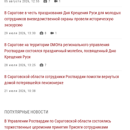
05 августа 2026, 12:55
7
1
В Саратове в честь празднования Дня Крещения Руси для молодых
сотрудников вневедомственной охраны провели историческую
экскурсию
29 июля 2026, 13:30
8
1
В Саратове на территории ОМОНа регионального управления
Росгвардии состоялся праздничный молебен, посвященный Дню
Крещения Руси
28 июля 2026, 13:25
7
В Саратовской области сотрудники Росгвардии помогли вернуться
домой потерявшейся пенсионерке
21 июля 2026, 10:38
В Управлении Росгвардии по Саратовской области состоялись
торжественные церемонии принятия Присяги сотрудниками
ПОПУЛЯРНЫЕ НОВОСТИ
вневедомственной охраны и вручения ключей от новых
автомобилей для подразделений лицензионно-разрешительной
В Управлении Росгвардии по Саратовской области состоялись
работы и государственного контроля.
торжественные церемонии принятия Присяги сотрудниками