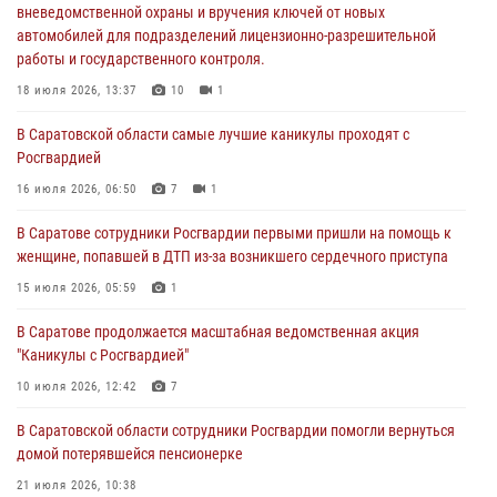
вневедомственной охраны и вручения ключей от новых
18 июля 2026, 13:37
10
1
автомобилей для подразделений лицензионно-разрешительной
работы и государственного контроля.
В Саратовской области самые лучшие каникулы проходят с
Росгвардией
18 июля 2026, 13:37
10
1
16 июля 2026, 06:50
7
1
В Саратовской области самые лучшие каникулы проходят с
Росгвардией
В Саратове сотрудники Росгвардии первыми пришли на помощь к
женщине, попавшей в ДТП из-за возникшего сердечного приступа
16 июля 2026, 06:50
7
1
15 июля 2026, 05:59
1
В Саратове сотрудники Росгвардии первыми пришли на помощь к
женщине, попавшей в ДТП из-за возникшего сердечного приступа
В Саратове продолжается масштабная ведомственная акция
"Каникулы с Росгвардией"
15 июля 2026, 05:59
1
10 июля 2026, 12:42
7
В Саратове продолжается масштабная ведомственная акция
"Каникулы с Росгвардией"
В Саратовской области при содействии спецназа Росгвардии
задержан подозреваемый в незаконном обороте наркотиков
10 июля 2026, 12:42
7
10 июля 2026, 12:19
В Саратовской области сотрудники Росгвардии помогли вернуться
домой потерявшейся пенсионерке
21 июля 2026, 10:38