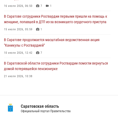
женщине, попавшей в ДТП из-за возникшего сердечного приступа
16 июля 2026, 06:50
7
1
15 июля 2026, 05:59
1
В Саратове сотрудники Росгвардии первыми пришли на помощь к
женщине, попавшей в ДТП из-за возникшего сердечного приступа
В Саратове продолжается масштабная ведомственная акция
"Каникулы с Росгвардией"
15 июля 2026, 05:59
1
10 июля 2026, 12:42
7
В Саратове продолжается масштабная ведомственная акция
"Каникулы с Росгвардией"
В Саратовской области при содействии спецназа Росгвардии
задержан подозреваемый в незаконном обороте наркотиков
10 июля 2026, 12:42
7
10 июля 2026, 12:19
В Саратовской области сотрудники Росгвардии помогли вернуться
домой потерявшейся пенсионерке
21 июля 2026, 10:38
В Саратове в честь празднования Дня Крещения Руси для молодых
сотрудников вневедомственной охраны провели историческую
экскурсию
29 июля 2026, 13:30
8
1
Саратовская область
Официальный портал Правительства
В Саратовской области при содействии спецназа Росгвардии