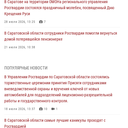
В Саратове на территории ОМОНа регионального управления
Росгвардии состоялся праздничный молебен, посвященный Дню
Крещения Руси
28 июля 2026, 13:25
7
В Саратовской области сотрудники Росгвардии помогли вернуться
домой потерявшейся пенсионерке
21 июля 2026, 10:38
В Управлении Росгвардии по Саратовской области состоялись
торжественные церемонии принятия Присяги сотрудниками
ПОПУЛЯРНЫЕ НОВОСТИ
вневедомственной охраны и вручения ключей от новых
автомобилей для подразделений лицензионно-разрешительной
В Управлении Росгвардии по Саратовской области состоялись
работы и государственного контроля.
торжественные церемонии принятия Присяги сотрудниками
вневедомственной охраны и вручения ключей от новых
18 июля 2026, 13:37
10
1
автомобилей для подразделений лицензионно-разрешительной
работы и государственного контроля.
В Саратовской области самые лучшие каникулы проходят с
Росгвардией
18 июля 2026, 13:37
10
1
16 июля 2026, 06:50
7
1
В Саратовской области самые лучшие каникулы проходят с
Росгвардией
В Саратове сотрудники Росгвардии первыми пришли на помощь к