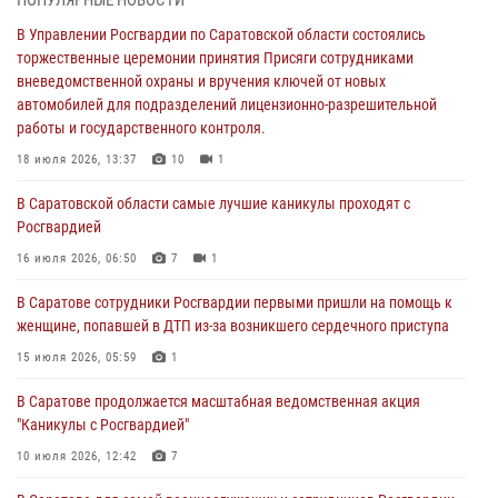
ПОПУЛЯРНЫЕ НОВОСТИ
В Саратовской области самые лучшие каникулы проходят с
В Управлении Росгвардии по Саратовской области состоялись
Росгвардией
торжественные церемонии принятия Присяги сотрудниками
вневедомственной охраны и вручения ключей от новых
16 июля 2026, 06:50
7
1
автомобилей для подразделений лицензионно-разрешительной
работы и государственного контроля.
В Саратове сотрудники Росгвардии первыми пришли на помощь к
женщине, попавшей в ДТП из-за возникшего сердечного приступа
18 июля 2026, 13:37
10
1
15 июля 2026, 05:59
1
В Саратовской области самые лучшие каникулы проходят с
Росгвардией
В Саратове продолжается масштабная ведомственная акция
"Каникулы с Росгвардией"
16 июля 2026, 06:50
7
1
10 июля 2026, 12:42
7
В Саратове сотрудники Росгвардии первыми пришли на помощь к
женщине, попавшей в ДТП из-за возникшего сердечного приступа
В Саратовской области при содействии спецназа Росгвардии
задержан подозреваемый в незаконном обороте наркотиков
15 июля 2026, 05:59
1
10 июля 2026, 12:19
В Саратове продолжается масштабная ведомственная акция
"Каникулы с Росгвардией"
В Саратове для семей военнослужащих и сотрудников Росгвардии
состоялся большой семейный праздник
10 июля 2026, 12:42
7
08 июля 2026, 11:03
5
1