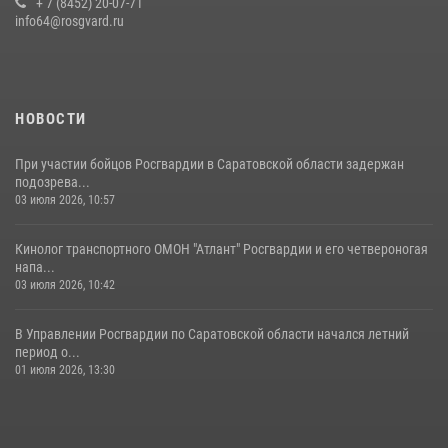
28 июля 2026, 13:25
+ 7 (8452) 20-07-71
7
info64@rosgvard.ru
В Саратове командир СОБР «Волкодав» и ветеран
спецподразделения МВД провели совместный урок мужества для
семей сотрудников Росгвардии.
05 августа 2026, 12:55
7
1
НОВОСТИ
При участии бойцов Росгвардии в Саратовской области задержан
подозрева...
03 июля 2026, 10:57
Кинолог транспортного ОМОН "Атлант" Росгвардии и его четвероногая
напа...
03 июля 2026, 10:42
В Управлении Росгвардии по Саратовской области начался летний
период о...
01 июля 2026, 13:30