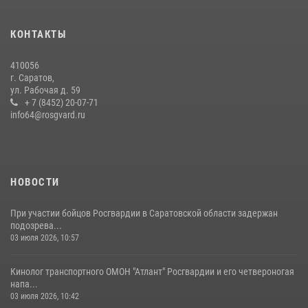
экскурсию
29 июля 2026, 13:30
8
1
КОНТАКТЫ
В Саратове на территории ОМОНа регионального управления
410056
Росгвардии состоялся праздничный молебен, посвященный Дню
г. Саратов,
Крещения Руси
ул. Рабочая д. 59
28 июля 2026, 13:25
+ 7 (8452) 20-07-71
7
info64@rosgvard.ru
В Саратове командир СОБР «Волкодав» и ветеран
спецподразделения МВД провели совместный урок мужества для
семей сотрудников Росгвардии.
05 августа 2026, 12:55
7
1
НОВОСТИ
При участии бойцов Росгвардии в Саратовской области задержан
подозрева...
03 июля 2026, 10:57
Кинолог транспортного ОМОН "Атлант" Росгвардии и его четвероногая
напа...
03 июля 2026, 10:42