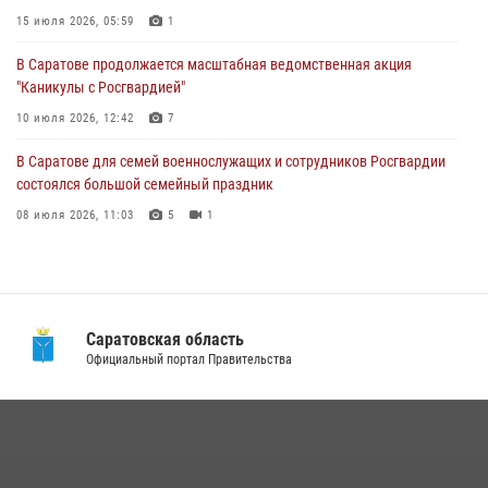
задержан подозреваемый в незаконном обороте наркотиков
15 июля 2026, 05:59
1
10 июля 2026, 12:19
В Саратове продолжается масштабная ведомственная акция
"Каникулы с Росгвардией"
В Саратове для семей военнослужащих и сотрудников Росгвардии
состоялся большой семейный праздник
10 июля 2026, 12:42
7
08 июля 2026, 11:03
5
1
В Саратове для семей военнослужащих и сотрудников Росгвардии
состоялся большой семейный праздник
08 июля 2026, 11:03
5
1
В Саратовской области сотрудники Росгвардии помогли вернуться
домой потерявшейся пенсионерке
21 июля 2026, 10:38
Саратовская область
В Саратовской области при содействии спецназа Росгвардии
Официальный портал Правительства
задержан подозреваемый в незаконном обороте наркотиков
10 июля 2026, 12:19
В Саратове в честь празднования Дня Крещения Руси для молодых
сотрудников вневедомственной охраны провели историческую