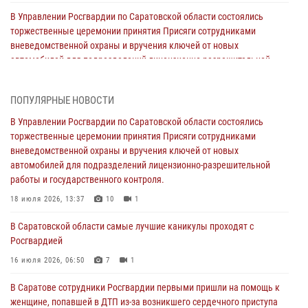
В Управлении Росгвардии по Саратовской области состоялись
торжественные церемонии принятия Присяги сотрудниками
вневедомственной охраны и вручения ключей от новых
автомобилей для подразделений лицензионно-разрешительной
работы и государственного контроля.
18 июля 2026, 13:37
10
1
ПОПУЛЯРНЫЕ НОВОСТИ
В Саратовской области самые лучшие каникулы проходят с
В Управлении Росгвардии по Саратовской области состоялись
Росгвардией
торжественные церемонии принятия Присяги сотрудниками
вневедомственной охраны и вручения ключей от новых
16 июля 2026, 06:50
7
1
автомобилей для подразделений лицензионно-разрешительной
работы и государственного контроля.
В Саратове сотрудники Росгвардии первыми пришли на помощь к
женщине, попавшей в ДТП из-за возникшего сердечного приступа
18 июля 2026, 13:37
10
1
15 июля 2026, 05:59
1
В Саратовской области самые лучшие каникулы проходят с
Росгвардией
В Саратове продолжается масштабная ведомственная акция
"Каникулы с Росгвардией"
16 июля 2026, 06:50
7
1
10 июля 2026, 12:42
7
В Саратове сотрудники Росгвардии первыми пришли на помощь к
женщине, попавшей в ДТП из-за возникшего сердечного приступа
В Саратовской области при содействии спецназа Росгвардии