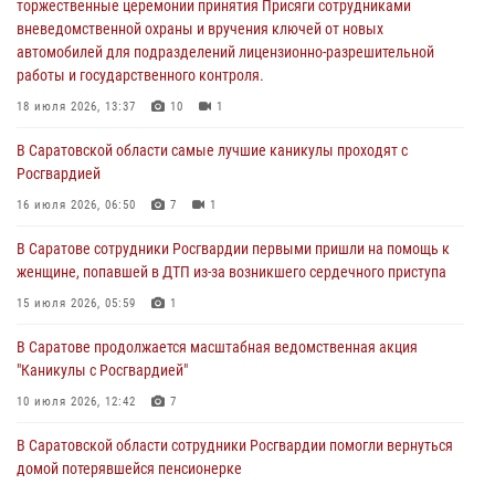
работы и государственного контроля.
торжественные церемонии принятия Присяги сотрудниками
вневедомственной охраны и вручения ключей от новых
18 июля 2026, 13:37
10
1
автомобилей для подразделений лицензионно-разрешительной
работы и государственного контроля.
В Саратовской области самые лучшие каникулы проходят с
Росгвардией
18 июля 2026, 13:37
10
1
16 июля 2026, 06:50
7
1
В Саратовской области самые лучшие каникулы проходят с
Росгвардией
В Саратове сотрудники Росгвардии первыми пришли на помощь к
женщине, попавшей в ДТП из-за возникшего сердечного приступа
16 июля 2026, 06:50
7
1
15 июля 2026, 05:59
1
В Саратове сотрудники Росгвардии первыми пришли на помощь к
женщине, попавшей в ДТП из-за возникшего сердечного приступа
В Саратове продолжается масштабная ведомственная акция
"Каникулы с Росгвардией"
15 июля 2026, 05:59
1
10 июля 2026, 12:42
7
В Саратове продолжается масштабная ведомственная акция
"Каникулы с Росгвардией"
В Саратовской области при содействии спецназа Росгвардии
задержан подозреваемый в незаконном обороте наркотиков
10 июля 2026, 12:42
7
10 июля 2026, 12:19
В Саратовской области сотрудники Росгвардии помогли вернуться
домой потерявшейся пенсионерке