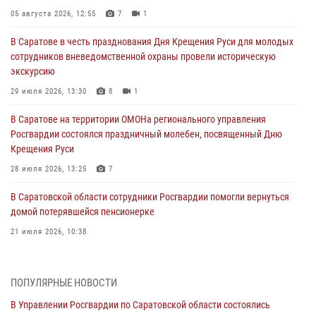
05 августа 2026, 12:55
7
1
В Саратове в честь празднования Дня Крещения Руси для молодых
сотрудников вневедомственной охраны провели историческую
экскурсию
29 июля 2026, 13:30
8
1
В Саратове на территории ОМОНа регионального управления
Росгвардии состоялся праздничный молебен, посвященный Дню
Крещения Руси
28 июля 2026, 13:25
7
В Саратовской области сотрудники Росгвардии помогли вернуться
домой потерявшейся пенсионерке
21 июля 2026, 10:38
В Управлении Росгвардии по Саратовской области состоялись
торжественные церемонии принятия Присяги сотрудниками
ПОПУЛЯРНЫЕ НОВОСТИ
вневедомственной охраны и вручения ключей от новых
автомобилей для подразделений лицензионно-разрешительной
В Управлении Росгвардии по Саратовской области состоялись