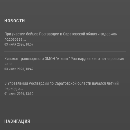
Начальник Управления Росгвардии по Саратовской области
посетил Губернаторский кадетский колледж в городе Балаково
07 августа 2026, 11:35
4
НОВОСТИ
При участии бойцов Росгвардии в Саратовской области задержан
подозрева...
03 июля 2026, 10:57
Кинолог транспортного ОМОН "Атлант" Росгвардии и его четвероногая
напа...
03 июля 2026, 10:42
В Управлении Росгвардии по Саратовской области начался летний
период о...
01 июля 2026, 13:30
НАВИГАЦИЯ