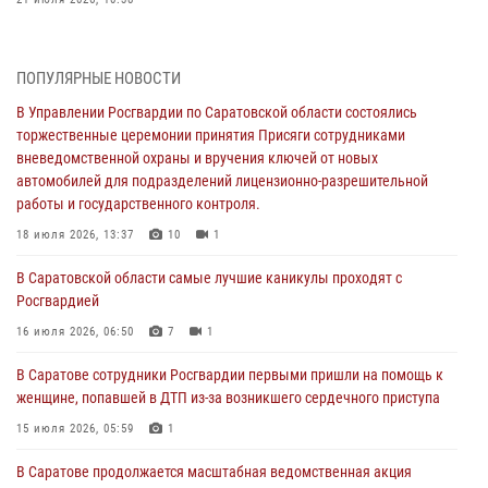
В Управлении Росгвардии по Саратовской области состоялись
торжественные церемонии принятия Присяги сотрудниками
ПОПУЛЯРНЫЕ НОВОСТИ
вневедомственной охраны и вручения ключей от новых
автомобилей для подразделений лицензионно-разрешительной
В Управлении Росгвардии по Саратовской области состоялись
работы и государственного контроля.
торжественные церемонии принятия Присяги сотрудниками
вневедомственной охраны и вручения ключей от новых
18 июля 2026, 13:37
10
1
автомобилей для подразделений лицензионно-разрешительной
работы и государственного контроля.
В Саратовской области самые лучшие каникулы проходят с
Росгвардией
18 июля 2026, 13:37
10
1
16 июля 2026, 06:50
7
1
В Саратовской области самые лучшие каникулы проходят с
Росгвардией
В Саратове сотрудники Росгвардии первыми пришли на помощь к
женщине, попавшей в ДТП из-за возникшего сердечного приступа
16 июля 2026, 06:50
7
1
15 июля 2026, 05:59
1
В Саратове сотрудники Росгвардии первыми пришли на помощь к
женщине, попавшей в ДТП из-за возникшего сердечного приступа
В Саратове продолжается масштабная ведомственная акция
"Каникулы с Росгвардией"
15 июля 2026, 05:59
1
10 июля 2026, 12:42
7
В Саратове продолжается масштабная ведомственная акция