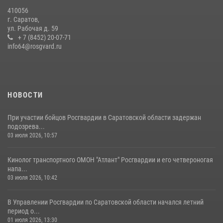
410056
В Саратове командир СОБР «Волкодав» и ветеран
г. Саратов,
спецподразделения МВД провели совместный урок мужества для
ул. Рабочая д. 59
семей сотрудников Росгвардии.
+ 7 (8452) 20-07-71
info64@rosgvard.ru
05 августа 2026, 12:55
7
1
Начальник Управления Росгвардии по Саратовской области
посетил Губернаторский кадетский колледж в городе Балаково
07 августа 2026, 11:35
4
НОВОСТИ
При участии бойцов Росгвардии в Саратовской области задержан
подозрева...
03 июля 2026, 10:57
Кинолог транспортного ОМОН "Атлант" Росгвардии и его четвероногая
напа...
03 июля 2026, 10:42
В Управлении Росгвардии по Саратовской области начался летний
период о...
01 июля 2026, 13:30