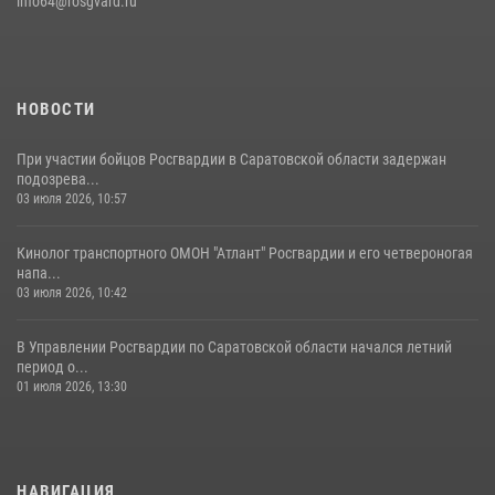
info64@rosgvard.ru
В Саратове командир СОБР «Волкодав» и ветеран
спецподразделения МВД провели совместный урок мужества для
семей сотрудников Росгвардии.
05 августа 2026, 12:55
7
1
НОВОСТИ
При участии бойцов Росгвардии в Саратовской области задержан
подозрева...
03 июля 2026, 10:57
Кинолог транспортного ОМОН "Атлант" Росгвардии и его четвероногая
напа...
03 июля 2026, 10:42
В Управлении Росгвардии по Саратовской области начался летний
период о...
01 июля 2026, 13:30
НАВИГАЦИЯ