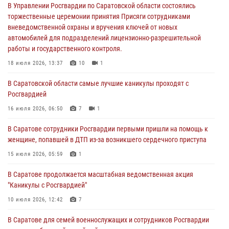
автомобилей для подразделений лицензионно-разрешительной
В Управлении Росгвардии по Саратовской области состоялись
работы и государственного контроля.
торжественные церемонии принятия Присяги сотрудниками
вневедомственной охраны и вручения ключей от новых
18 июля 2026, 13:37
10
1
автомобилей для подразделений лицензионно-разрешительной
работы и государственного контроля.
В Саратовской области самые лучшие каникулы проходят с
Росгвардией
18 июля 2026, 13:37
10
1
16 июля 2026, 06:50
7
1
В Саратовской области самые лучшие каникулы проходят с
Росгвардией
В Саратове сотрудники Росгвардии первыми пришли на помощь к
женщине, попавшей в ДТП из-за возникшего сердечного приступа
16 июля 2026, 06:50
7
1
15 июля 2026, 05:59
1
В Саратове сотрудники Росгвардии первыми пришли на помощь к
женщине, попавшей в ДТП из-за возникшего сердечного приступа
В Саратове продолжается масштабная ведомственная акция
"Каникулы с Росгвардией"
15 июля 2026, 05:59
1
10 июля 2026, 12:42
7
В Саратове продолжается масштабная ведомственная акция
"Каникулы с Росгвардией"
В Саратовской области при содействии спецназа Росгвардии
задержан подозреваемый в незаконном обороте наркотиков
10 июля 2026, 12:42
7
10 июля 2026, 12:19
В Саратове для семей военнослужащих и сотрудников Росгвардии