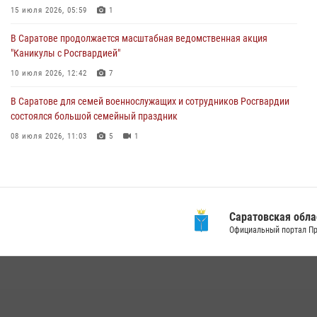
задержан подозреваемый в незаконном обороте наркотиков
15 июля 2026, 05:59
1
10 июля 2026, 12:19
В Саратове продолжается масштабная ведомственная акция
"Каникулы с Росгвардией"
В Саратове для семей военнослужащих и сотрудников Росгвардии
состоялся большой семейный праздник
10 июля 2026, 12:42
7
08 июля 2026, 11:03
5
1
В Саратове для семей военнослужащих и сотрудников Росгвардии
состоялся большой семейный праздник
08 июля 2026, 11:03
5
1
В Саратовской области сотрудники Росгвардии помогли вернуться
домой потерявшейся пенсионерке
21 июля 2026, 10:38
Саратовская область
В Саратовской области при содействии спецназа Росгвардии
Официальный портал Правительства
задержан подозреваемый в незаконном обороте наркотиков
10 июля 2026, 12:19
В Саратове в честь празднования Дня Крещения Руси для молодых
сотрудников вневедомственной охраны провели историческую