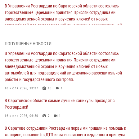
В Управлении Росгвардии по Саратовской области состоялись
торжественные церемонии принятия Присяги сотрудниками
вневедомственной охраны и вручения ключей от новых
автомобилей для подразделений лицензионно-разрешительной
работы и государственного контроля.
18 июля 2026, 13:37
10
1
ПОПУЛЯРНЫЕ НОВОСТИ
В Саратовской области самые лучшие каникулы проходят с
В Управлении Росгвардии по Саратовской области состоялись
Росгвардией
торжественные церемонии принятия Присяги сотрудниками
вневедомственной охраны и вручения ключей от новых
16 июля 2026, 06:50
7
1
автомобилей для подразделений лицензионно-разрешительной
работы и государственного контроля.
В Саратове сотрудники Росгвардии первыми пришли на помощь к
женщине, попавшей в ДТП из-за возникшего сердечного приступа
18 июля 2026, 13:37
10
1
15 июля 2026, 05:59
1
В Саратовской области самые лучшие каникулы проходят с
Росгвардией
В Саратове продолжается масштабная ведомственная акция
"Каникулы с Росгвардией"
16 июля 2026, 06:50
7
1
10 июля 2026, 12:42
7
В Саратове сотрудники Росгвардии первыми пришли на помощь к
женщине, попавшей в ДТП из-за возникшего сердечного приступа
В Саратовской области при содействии спецназа Росгвардии