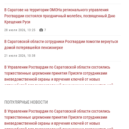
В Саратове на территории ОМОНа регионального управления
Росгвардии состоялся праздничный молебен, посвященный Дню
Крещения Руси
28 июля 2026, 13:25
7
В Саратовской области сотрудники Росгвардии помогли вернуться
домой потерявшейся пенсионерке
21 июля 2026, 10:38
В Управлении Росгвардии по Саратовской области состоялись
торжественные церемонии принятия Присяги сотрудниками
вневедомственной охраны и вручения ключей от новых
автомобилей для подразделений лицензионно-разрешительной
работы и государственного контроля.
18 июля 2026, 13:37
10
1
ПОПУЛЯРНЫЕ НОВОСТИ
В Саратовской области самые лучшие каникулы проходят с
В Управлении Росгвардии по Саратовской области состоялись
Росгвардией
торжественные церемонии принятия Присяги сотрудниками
вневедомственной охраны и вручения ключей от новых
16 июля 2026, 06:50
7
1