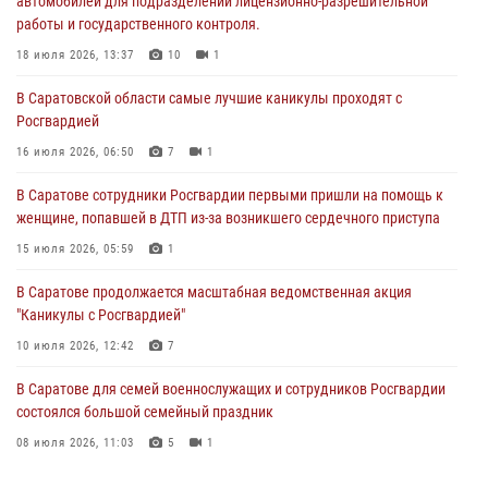
автомобилей для подразделений лицензионно-разрешительной
работы и государственного контроля.
В Саратове сотрудники Росгвардии первыми пришли на помощь к
женщине, попавшей в ДТП из-за возникшего сердечного приступа
18 июля 2026, 13:37
10
1
15 июля 2026, 05:59
1
В Саратовской области самые лучшие каникулы проходят с
Росгвардией
В Саратове продолжается масштабная ведомственная акция
"Каникулы с Росгвардией"
16 июля 2026, 06:50
7
1
10 июля 2026, 12:42
7
В Саратове сотрудники Росгвардии первыми пришли на помощь к
женщине, попавшей в ДТП из-за возникшего сердечного приступа
В Саратовской области при содействии спецназа Росгвардии
задержан подозреваемый в незаконном обороте наркотиков
15 июля 2026, 05:59
1
10 июля 2026, 12:19
В Саратове продолжается масштабная ведомственная акция
"Каникулы с Росгвардией"
В Саратове для семей военнослужащих и сотрудников Росгвардии
состоялся большой семейный праздник
10 июля 2026, 12:42
7
08 июля 2026, 11:03
5
1
В Саратове для семей военнослужащих и сотрудников Росгвардии
состоялся большой семейный праздник
08 июля 2026, 11:03
5
1
В Саратовской области при содействии спецназа Росгвардии