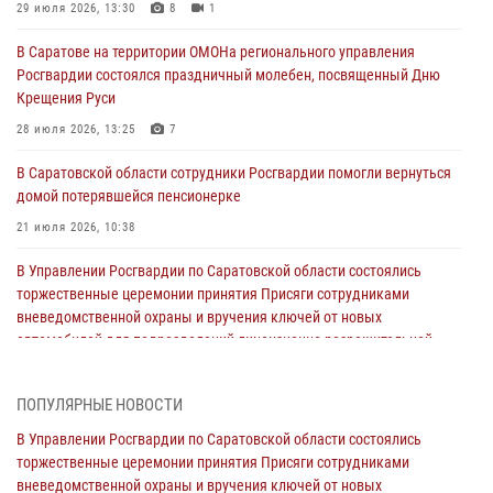
29 июля 2026, 13:30
8
1
В Саратове на территории ОМОНа регионального управления
Росгвардии состоялся праздничный молебен, посвященный Дню
Крещения Руси
28 июля 2026, 13:25
7
В Саратовской области сотрудники Росгвардии помогли вернуться
домой потерявшейся пенсионерке
21 июля 2026, 10:38
В Управлении Росгвардии по Саратовской области состоялись
торжественные церемонии принятия Присяги сотрудниками
вневедомственной охраны и вручения ключей от новых
автомобилей для подразделений лицензионно-разрешительной
работы и государственного контроля.
18 июля 2026, 13:37
10
1
ПОПУЛЯРНЫЕ НОВОСТИ
В Саратовской области самые лучшие каникулы проходят с
В Управлении Росгвардии по Саратовской области состоялись
Росгвардией
торжественные церемонии принятия Присяги сотрудниками
вневедомственной охраны и вручения ключей от новых
16 июля 2026, 06:50
7
1