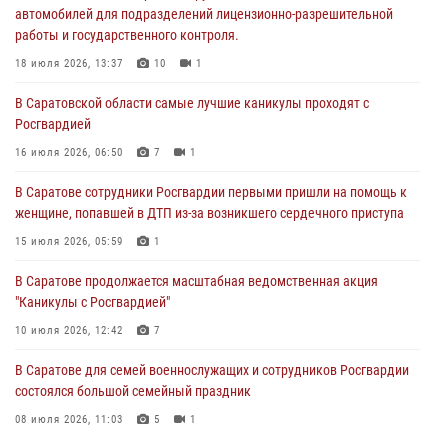
автомобилей для подразделений лицензионно-разрешительной
работы и государственного контроля.
В Саратове сотрудники Росгвардии первыми пришли на помощь к
женщине, попавшей в ДТП из-за возникшего сердечного приступа
18 июля 2026, 13:37
10
1
15 июля 2026, 05:59
1
В Саратовской области самые лучшие каникулы проходят с
Росгвардией
В Саратове продолжается масштабная ведомственная акция
"Каникулы с Росгвардией"
16 июля 2026, 06:50
7
1
10 июля 2026, 12:42
7
В Саратове сотрудники Росгвардии первыми пришли на помощь к
женщине, попавшей в ДТП из-за возникшего сердечного приступа
В Саратовской области при содействии спецназа Росгвардии
задержан подозреваемый в незаконном обороте наркотиков
15 июля 2026, 05:59
1
10 июля 2026, 12:19
В Саратове продолжается масштабная ведомственная акция
"Каникулы с Росгвардией"
В Саратове для семей военнослужащих и сотрудников Росгвардии
состоялся большой семейный праздник
10 июля 2026, 12:42
7
08 июля 2026, 11:03
5
1
В Саратове для семей военнослужащих и сотрудников Росгвардии
состоялся большой семейный праздник
08 июля 2026, 11:03
5
1