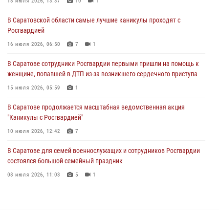
18 июля 2026, 13:37
10
1
16 июля 2026, 06:50
7
1
В Саратовской области самые лучшие каникулы проходят с
Росгвардией
В Саратове сотрудники Росгвардии первыми пришли на помощь к
женщине, попавшей в ДТП из-за возникшего сердечного приступа
16 июля 2026, 06:50
7
1
15 июля 2026, 05:59
1
В Саратове сотрудники Росгвардии первыми пришли на помощь к
женщине, попавшей в ДТП из-за возникшего сердечного приступа
В Саратове продолжается масштабная ведомственная акция
"Каникулы с Росгвардией"
15 июля 2026, 05:59
1
10 июля 2026, 12:42
7
В Саратове продолжается масштабная ведомственная акция
"Каникулы с Росгвардией"
В Саратовской области при содействии спецназа Росгвардии
задержан подозреваемый в незаконном обороте наркотиков
10 июля 2026, 12:42
7
10 июля 2026, 12:19
В Саратове для семей военнослужащих и сотрудников Росгвардии
состоялся большой семейный праздник
08 июля 2026, 11:03
5
1
В Саратовской области сотрудники Росгвардии помогли вернуться
домой потерявшейся пенсионерке
21 июля 2026, 10:38