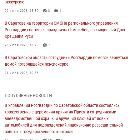
экскурсию
29 июля 2026, 13:30
8
1
В Саратове на территории ОМОНа регионального управления
Росгвардии состоялся праздничный молебен, посвященный Дню
Крещения Руси
28 июля 2026, 13:25
7
В Саратовской области сотрудники Росгвардии помогли вернуться
домой потерявшейся пенсионерке
21 июля 2026, 10:38
В Управлении Росгвардии по Саратовской области состоялись
торжественные церемонии принятия Присяги сотрудниками
ПОПУЛЯРНЫЕ НОВОСТИ
вневедомственной охраны и вручения ключей от новых
автомобилей для подразделений лицензионно-разрешительной
В Управлении Росгвардии по Саратовской области состоялись
работы и государственного контроля.
торжественные церемонии принятия Присяги сотрудниками
вневедомственной охраны и вручения ключей от новых
18 июля 2026, 13:37
10
1
автомобилей для подразделений лицензионно-разрешительной
работы и государственного контроля.
В Саратовской области самые лучшие каникулы проходят с
Росгвардией