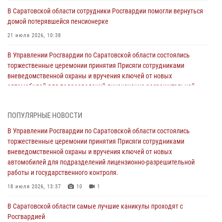
В Саратовской области сотрудники Росгвардии помогли вернуться
домой потерявшейся пенсионерке
21 июля 2026, 10:38
В Управлении Росгвардии по Саратовской области состоялись
торжественные церемонии принятия Присяги сотрудниками
вневедомственной охраны и вручения ключей от новых
автомобилей для подразделений лицензионно-разрешительной
работы и государственного контроля.
18 июля 2026, 13:37
10
1
ПОПУЛЯРНЫЕ НОВОСТИ
В Саратовской области самые лучшие каникулы проходят с
В Управлении Росгвардии по Саратовской области состоялись
Росгвардией
торжественные церемонии принятия Присяги сотрудниками
вневедомственной охраны и вручения ключей от новых
16 июля 2026, 06:50
7
1
автомобилей для подразделений лицензионно-разрешительной
работы и государственного контроля.
В Саратове сотрудники Росгвардии первыми пришли на помощь к
женщине, попавшей в ДТП из-за возникшего сердечного приступа
18 июля 2026, 13:37
10
1
15 июля 2026, 05:59
1
В Саратовской области самые лучшие каникулы проходят с
Росгвардией
В Саратове продолжается масштабная ведомственная акция