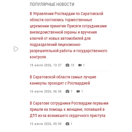
ПОПУЛЯРНЫЕ НОВОСТИ
В Саратовской области сотрудники
Росгвардии помогли вернуться домой
В Управлении Росгвардии по Саратовской
потерявшейся пенсионерке
области состоялись торжественные
церемонии принятия Присяги сотрудниками
21 июля 2026, 10:38
вневедомственной охраны и вручения
В Управлении Росгвардии по Саратовской
ключей от новых автомобилей для
области состоялись торжественные
подразделений лицензионно-
церемонии принятия Присяги сотрудниками
разрешительной работы и государственного
вневедомственной охраны и вручения
контроля.
ключей от новых автомобилей для
18 июля 2026, 13:37
10
1
подразделений лицензионно-
разрешительной работы и государственного
В Саратовской области самые лучшие
контроля.
каникулы проходят с Росгвардией
18 июля 2026, 13:37
10
1
16 июля 2026, 06:50
7
1
В Саратовской области самые лучшие
В Саратове сотрудники Росгвардии первыми
каникулы проходят с Росгвардией
пришли на помощь к женщине, попавшей в
ДТП из-за возникшего сердечного приступа
16 июля 2026, 06:50
7
1
15 июля 2026, 05:59
1
В Саратове сотрудники Росгвардии первыми