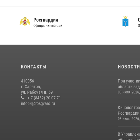
Росгвардия
Официальный сайт
О
КОНТАКТЫ
НОВОСТ
410056
При участи
г. Саратов,
области зад
ул. Рабочая д. 59
03 июля 2026,
+ 7 (8452) 20-07-71
info64@rosgvard.ru
Кинолог тра
Росгвардии 
03 июля 2026,
В Управлен
области нач