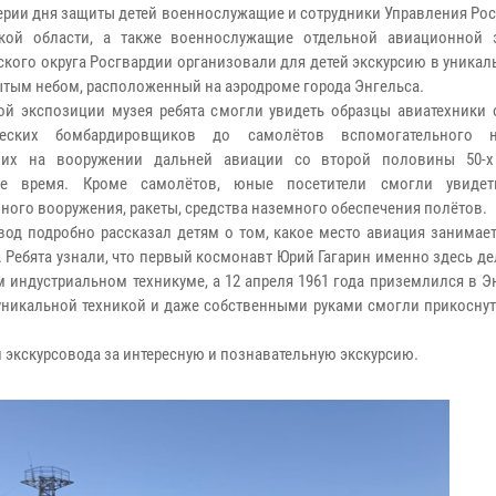
ерии дня защиты детей военнослужащие и сотрудники Управления Ро
ской области, а также военнослужащие отдельной авиационной 
кого округа Росгвардии организовали для детей экскурсию в уника
ытым небом, расположенный на аэродроме города Энгельса.
ой экспозиции музея ребята смогли увидеть образцы авиатехники
ических бомбардировщиков до самолётов вспомогательного на
ших на вооружении дальней авиации со второй половины 50-х
ее время. Кроме самолётов, юные посетители смогли увидет
ного вооружения, ракеты, средства наземного обеспечения полётов.
вод подробно рассказал детям о том, какое место авиация занимае
. Ребята узнали, что первый космонавт Юрий Гагарин именно здесь д
 индустриальном техникуме, а 12 апреля 1961 года приземлился в 
уникальной техникой и даже собственными руками смогли прикоснут
 экскурсовода за интересную и познавательную экскурсию.