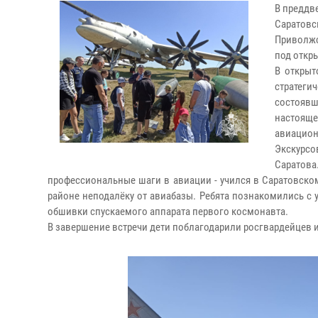
В преддв
Саратов
Приволжс
под откр
В открыт
стратег
состояв
настоящ
авиацион
Экскурсо
Саратова
профессиональные шаги в авиации - учился в Саратовском
районе неподалёку от авиабазы. Ребята познакомились с 
обшивки спускаемого аппарата первого космонавта.
В завершение встречи дети поблагодарили росгвардейцев и