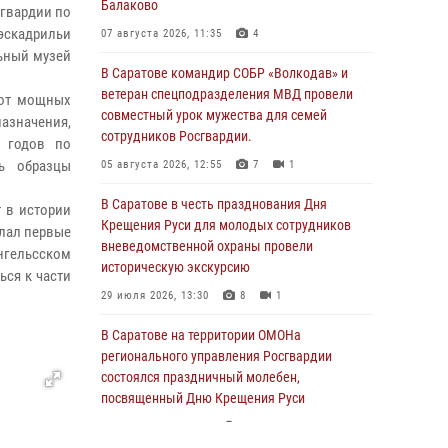
Балаково
сгвардии по
эскадрильи
07 августа 2026, 11:35
4
льный музей
В Саратове командир СОБР «Волкодав» и
ветеран спецподразделения МВД провели
 от мощных
совместный урок мужества для семей
значения,
сотрудников Росгвардии.
 годов по
ь образцы
05 августа 2026, 12:55
7
1
В Саратове в честь празднования Дня
т в истории
Крещения Руси для молодых сотрудников
елал первые
вневедомственной охраны провели
Энгельсском
историческую экскурсию
ься к части
29 июля 2026, 13:30
8
1
В Саратове на территории ОМОНа
регионального управления Росгвардии
состоялся праздничный молебен,
посвященный Дню Крещения Руси
28 июля 2026, 13:25
7