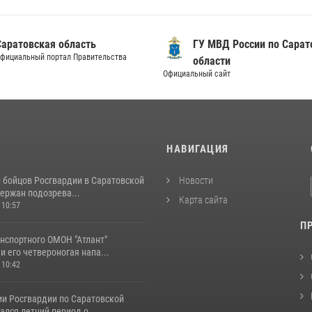
Саратовская область
ГУ МВД России по Сарат
фициальный портал Правительства
области
Официальный сайт
И
НАВИГАЦИЯ
и бойцов Росгвардии в Саратовской
Новости
ержан подозрева...
Карта сайта
 10:57
П
нспортного ОМОН "Атлант"
и его четвероногая напа...
 10:42
ии Росгвардии по Саратовской
ался летний период о...