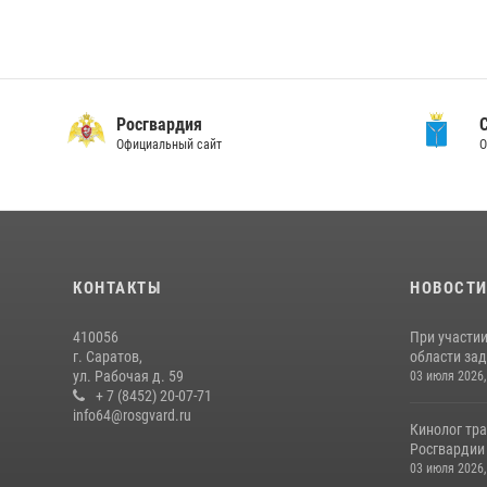
Росгвардия
Официальный сайт
О
КОНТАКТЫ
НОВОСТ
410056
При участи
г. Саратов,
области зад
ул. Рабочая д. 59
03 июля 2026,
+ 7 (8452) 20-07-71
info64@rosgvard.ru
Кинолог тра
Росгвардии 
03 июля 2026,