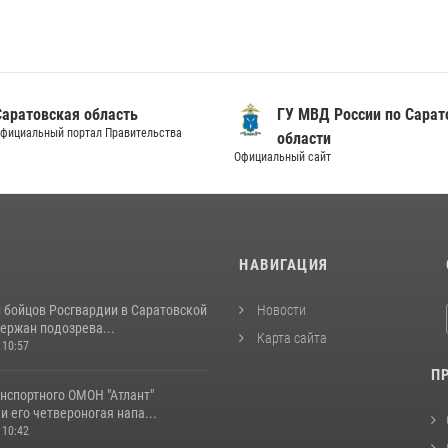
Саратовская область
ГУ МВД России по Сарат
фициальный портал Правительства
области
Официальный сайт
И
НАВИГАЦИЯ
и бойцов Росгвардии в Саратовской
Новости
ержан подозрева...
Карта сайта
 10:57
П
нспортного ОМОН "Атлант"
и его четвероногая напа...
 10:42