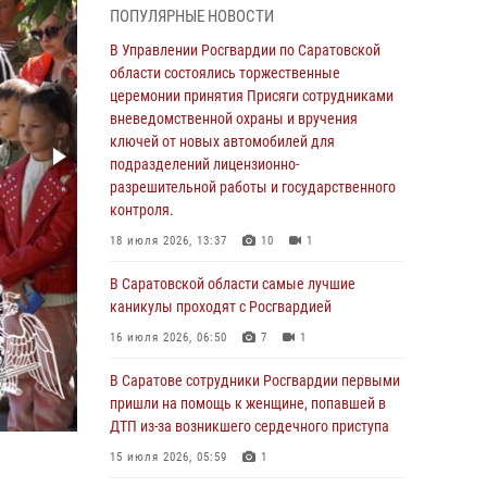
ПОПУЛЯРНЫЕ НОВОСТИ
области состоялись торжественные
церемонии принятия Присяги сотрудниками
В Управлении Росгвардии по Саратовской
вневедомственной охраны и вручения
области состоялись торжественные
ключей от новых автомобилей для
церемонии принятия Присяги сотрудниками
подразделений лицензионно-
вневедомственной охраны и вручения
разрешительной работы и государственного
ключей от новых автомобилей для
контроля.
подразделений лицензионно-
разрешительной работы и государственного
18 июля 2026, 13:37
10
1
контроля.
В Саратовской области самые лучшие
18 июля 2026, 13:37
10
1
каникулы проходят с Росгвардией
В Саратовской области самые лучшие
16 июля 2026, 06:50
7
1
каникулы проходят с Росгвардией
В Саратове сотрудники Росгвардии первыми
16 июля 2026, 06:50
7
1
пришли на помощь к женщине, попавшей в
ДТП из-за возникшего сердечного приступа
В Саратове сотрудники Росгвардии первыми
пришли на помощь к женщине, попавшей в
15 июля 2026, 05:59
1
ДТП из-за возникшего сердечного приступа
В Саратове продолжается масштабная
15 июля 2026, 05:59
1
ведомственная акция "Каникулы с