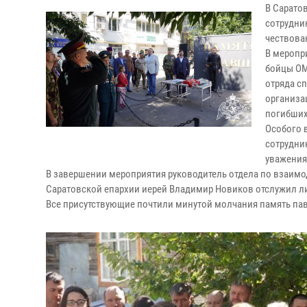
В Сарато
сотрудни
чествова
В меропр
бойцы ОМ
отряда с
организа
погибших
Особого 
сотрудни
уважения
В завершении мероприятия руководитель отдела по взаи
Саратовской епархии иерей Владимир Новиков отслужил л
Все присутствующие почтили минутой молчания память па