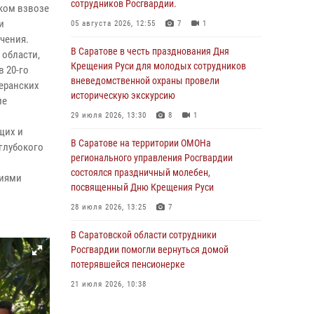
сотрудников Росгвардии.
ском взвозе
и
05 августа 2026, 12:55
7
1
чения.
В Саратове в честь празднования Дня
 области,
Крещения Руси для молодых сотрудников
 20-го
вневедомственной охраны провели
теранских
историческую экскурсию
ие
29 июля 2026, 13:30
8
1
щих и
В Саратове на территории ОМОНа
 глубокого
регионального управления Росгвардии
состоялся праздничный молебен,
ниями
посвященный Дню Крещения Руси
28 июля 2026, 13:25
7
В Саратовской области сотрудники
Росгвардии помогли вернуться домой
потерявшейся пенсионерке
21 июля 2026, 10:38
В Управлении Росгвардии по Саратовской