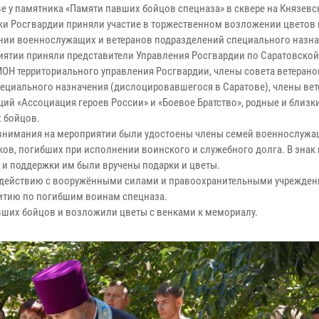
ве у памятника «Памяти павших бойцов спецназа» в сквере на Князев
ки Росгвардии приняли участие в торжественном возложении цветов 
нии военнослужащих и ветеранов подразделений специального назна
иятии приняли представители Управления Росгвардии по Саратовской
ОН территориального управления Росгвардии, члены совета ветеранов
пециального назначения (дислоцировавшегося в Саратове), члены ве
ций «Ассоциация героев России» и «Боевое Братство», родные и близк
 бойцов.
внимания на мероприятии были удостоены члены семей военнослужа
ков, погибших при исполнении воинского и служебного долга. В знак
 и поддержки им были вручены подарки и цветы.
модействию с вооружёнными силами и правоохранительными учрежде
итию по погибшим воинам спецназа.
вших бойцов и возложили цветы с венками к мемориалу.