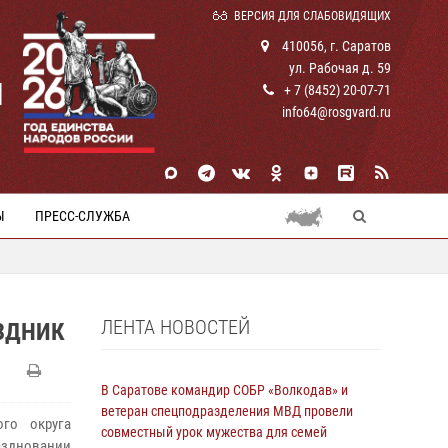
ВЕРСИЯ ДЛЯ СЛАБОВИДЯЩИХ
410056, г. Саратов
ул. Рабочая д. 59
И
+ 7 (8452) 20-07-71
info64@rosgvard.ru
Ы
ПРЕСС-СЛУЖБА
ЛЕНТА НОВОСТЕЙ
ЗДНИК
В Саратове командир СОБР «Волкодав» и
ветеран спецподразделения МВД провели
ого округа
совместный урок мужества для семей
здновании