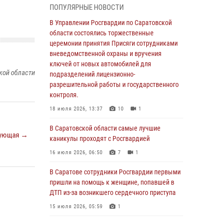
ПОПУЛЯРНЫЕ НОВОСТИ
области состоялись торжественные
церемонии принятия Присяги сотрудниками
В Управлении Росгвардии по Саратовской
вневедомственной охраны и вручения
области состоялись торжественные
ключей от новых автомобилей для
церемонии принятия Присяги сотрудниками
подразделений лицензионно-
вневедомственной охраны и вручения
разрешительной работы и государственного
ключей от новых автомобилей для
контроля.
кой области
подразделений лицензионно-
разрешительной работы и государственного
18 июля 2026, 13:37
10
1
контроля.
В Саратовской области самые лучшие
18 июля 2026, 13:37
10
1
каникулы проходят с Росгвардией
В Саратовской области самые лучшие
16 июля 2026, 06:50
7
1
ующая →
каникулы проходят с Росгвардией
В Саратове сотрудники Росгвардии первыми
16 июля 2026, 06:50
7
1
пришли на помощь к женщине, попавшей в
ДТП из-за возникшего сердечного приступа
В Саратове сотрудники Росгвардии первыми
пришли на помощь к женщине, попавшей в
15 июля 2026, 05:59
1
ДТП из-за возникшего сердечного приступа
В Саратове продолжается масштабная
15 июля 2026, 05:59
1
ведомственная акция "Каникулы с