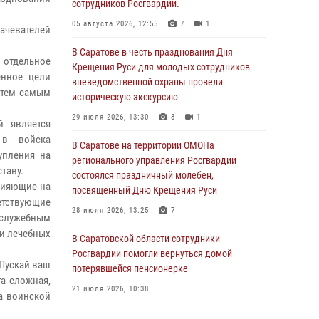
сотрудников Росгвардии.
05 августа 2026, 12:55
7
1
рачевателей
В Саратове в честь празднования Дня
 отдельное
Крещения Руси для молодых сотрудников
ённое цели
вневедомственной охраны провели
 тем самым
историческую экскурсию
29 июля 2026, 13:30
8
1
й является
 в войска
В Саратове на территории ОМОНа
упления на
регионального управления Росгвардии
таву.
состоялся праздничный молебен,
лияющие на
посвященный Дню Крещения Руси
ветствующие
28 июля 2026, 13:25
7
 служебным
 и лечебных
В Саратовской области сотрудники
Росгвардии помогли вернуться домой
 Пускай ваш
потерявшейся пенсионерке
а сложная,
21 июля 2026, 10:38
а воинской
В Управлении Росгвардии по Саратовской