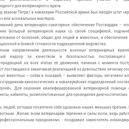
одного дня ветеринарного врача.
оду указом Петра I в кавалерии Российской армии был введён штат «в
» или коновальных мастеров.
няшний день ветеринарно-санитарное обеспечение Росгвардии – это
ение большой ветеринарной науки со своей спецификой, подчин
еловека от болезней, общих для людей и животных, и обеспечения
ционной и боевой готовности подразделений ведомства.
етным направлением деятельности военных ветеринарных враче
ный надзор за качеством и безопасностью поступающего
продукцией на всех этапах её движения, начиная с момента пост
от поставщика и заканчивая реализацией на довольствие личному сос
ных животных – собак и лошадей, – выявляют факторы, негативно в
и сотрудникам кинологических и кавалерийских подразделений соот
узей». Для оказания квалифицированной ветеринарной помощи
нкты, кабинеты, укомплектованные для проведения диагностических
, людей, которые посвятили себя здоровью наших меньших братьев.
вотным. Желаю всем ветеринарам терпения и силы воли, ведь работ
 профессиональным праздником», - поздравил заместитель командир