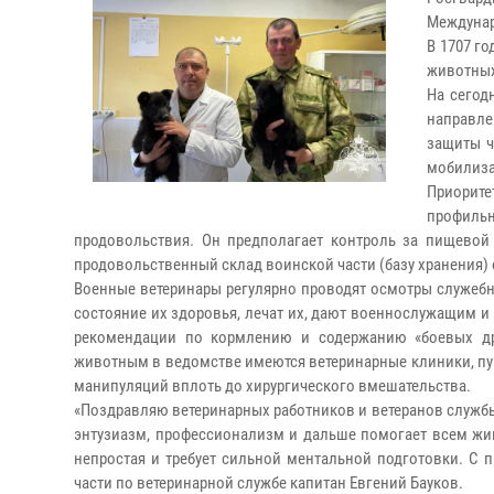
Междунар
В 1707 г
животных
На сегод
направл
защиты ч
мобилиза
Приорит
профиль
продовольствия. Он предполагает контроль за пищевой 
продовольственный склад воинской части (базу хранения) 
Военные ветеринары регулярно проводят осмотры служеб
состояние их здоровья, лечат их, дают военнослужащим 
рекомендации по кормлению и содержанию «боевых др
животным в ведомстве имеются ветеринарные клиники, пу
манипуляций вплоть до хирургического вмешательства.
«Поздравляю ветеринарных работников и ветеранов службы
энтузиазм, профессионализм и дальше помогает всем жи
непростая и требует сильной ментальной подготовки. С
части по ветеринарной службе капитан Евгений Бауков.