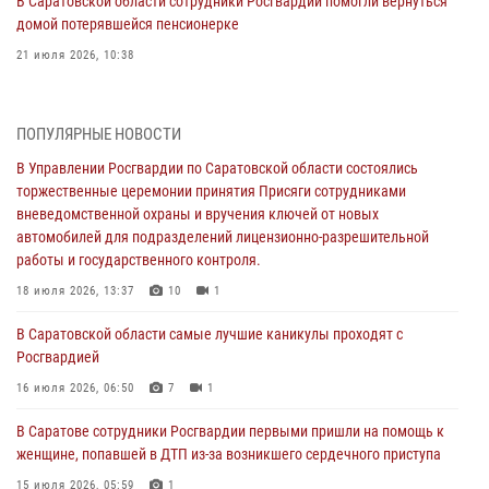
В Саратовской области сотрудники Росгвардии помогли вернуться
домой потерявшейся пенсионерке
21 июля 2026, 10:38
В Управлении Росгвардии по Саратовской области состоялись
торжественные церемонии принятия Присяги сотрудниками
ПОПУЛЯРНЫЕ НОВОСТИ
вневедомственной охраны и вручения ключей от новых
автомобилей для подразделений лицензионно-разрешительной
В Управлении Росгвардии по Саратовской области состоялись
работы и государственного контроля.
торжественные церемонии принятия Присяги сотрудниками
вневедомственной охраны и вручения ключей от новых
18 июля 2026, 13:37
10
1
автомобилей для подразделений лицензионно-разрешительной
работы и государственного контроля.
В Саратовской области самые лучшие каникулы проходят с
Росгвардией
18 июля 2026, 13:37
10
1
16 июля 2026, 06:50
7
1
В Саратовской области самые лучшие каникулы проходят с
Росгвардией
В Саратове сотрудники Росгвардии первыми пришли на помощь к
женщине, попавшей в ДТП из-за возникшего сердечного приступа
16 июля 2026, 06:50
7
1
15 июля 2026, 05:59
1
В Саратове сотрудники Росгвардии первыми пришли на помощь к
женщине, попавшей в ДТП из-за возникшего сердечного приступа
В Саратове продолжается масштабная ведомственная акция
"Каникулы с Росгвардией"
15 июля 2026, 05:59
1