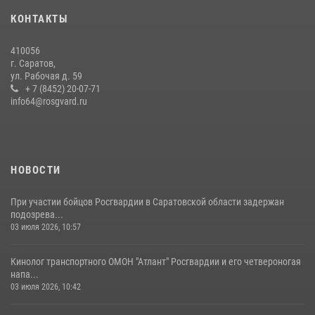
Крещения Руси
КОНТАКТЫ
28 июля 2026, 13:25
7
410056
В Саратове командир СОБР «Волкодав» и ветеран
г. Саратов,
спецподразделения МВД провели совместный урок мужества для
ул. Рабочая д. 59
семей сотрудников Росгвардии.
+ 7 (8452) 20-07-71
info64@rosgvard.ru
05 августа 2026, 12:55
7
1
Начальник Управления Росгвардии по Саратовской области
посетил Губернаторский кадетский колледж в городе Балаково
07 августа 2026, 11:35
4
НОВОСТИ
При участии бойцов Росгвардии в Саратовской области задержан
подозрева...
03 июля 2026, 10:57
Кинолог транспортного ОМОН "Атлант" Росгвардии и его четвероногая
напа...
03 июля 2026, 10:42