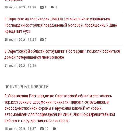
29 июля 2026, 13:30
8
1
В Саратове на территории ОМОНа регионального управления
Росгвардии состоялся праздничный молебен, посвященный Дню
Крещения Руси
28 июля 2026, 13:25
7
В Саратовской области сотрудники Росгвардии помогли вернуться
домой потерявшейся пенсионерке
21 июля 2026, 10:38
В Управлении Росгвардии по Саратовской области состоялись
торжественные церемонии принятия Присяги сотрудниками
ПОПУЛЯРНЫЕ НОВОСТИ
вневедомственной охраны и вручения ключей от новых
автомобилей для подразделений лицензионно-разрешительной
В Управлении Росгвардии по Саратовской области состоялись
работы и государственного контроля.
торжественные церемонии принятия Присяги сотрудниками
вневедомственной охраны и вручения ключей от новых
18 июля 2026, 13:37
10
1
автомобилей для подразделений лицензионно-разрешительной
работы и государственного контроля.
В Саратовской области самые лучшие каникулы проходят с
Росгвардией
18 июля 2026, 13:37
10
1