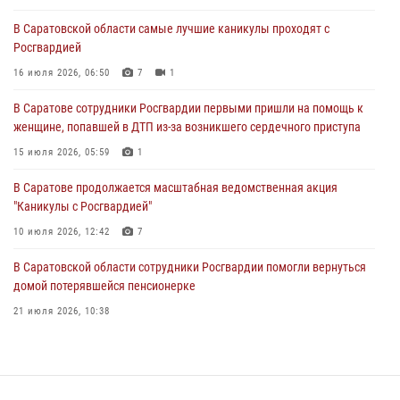
16 июля 2026, 06:50
7
1
В Саратовской области самые лучшие каникулы проходят с
Росгвардией
В Саратове сотрудники Росгвардии первыми пришли на помощь к
женщине, попавшей в ДТП из-за возникшего сердечного приступа
16 июля 2026, 06:50
7
1
15 июля 2026, 05:59
1
В Саратове сотрудники Росгвардии первыми пришли на помощь к
женщине, попавшей в ДТП из-за возникшего сердечного приступа
В Саратове продолжается масштабная ведомственная акция
"Каникулы с Росгвардией"
15 июля 2026, 05:59
1
10 июля 2026, 12:42
7
В Саратове продолжается масштабная ведомственная акция
"Каникулы с Росгвардией"
В Саратовской области при содействии спецназа Росгвардии
задержан подозреваемый в незаконном обороте наркотиков
10 июля 2026, 12:42
7
10 июля 2026, 12:19
В Саратовской области сотрудники Росгвардии помогли вернуться
домой потерявшейся пенсионерке
21 июля 2026, 10:38
В Саратове в честь празднования Дня Крещения Руси для молодых
сотрудников вневедомственной охраны провели историческую
экскурсию