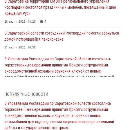
В Саратове на территории ОМОНа регионального управления
Росгвардии состоялся праздничный молебен, посвященный Дню
Крещения Руси
28 июля 2026, 13:25
7
В Саратовской области сотрудники Росгвардии помогли вернуться
домой потерявшейся пенсионерке
21 июля 2026, 10:38
В Управлении Росгвардии по Саратовской области состоялись
торжественные церемонии принятия Присяги сотрудниками
вневедомственной охраны и вручения ключей от новых
автомобилей для подразделений лицензионно-разрешительной
работы и государственного контроля.
18 июля 2026, 13:37
10
1
ПОПУЛЯРНЫЕ НОВОСТИ
В Саратовской области самые лучшие каникулы проходят с
В Управлении Росгвардии по Саратовской области состоялись
Росгвардией
торжественные церемонии принятия Присяги сотрудниками
вневедомственной охраны и вручения ключей от новых
16 июля 2026, 06:50
7
1
автомобилей для подразделений лицензионно-разрешительной
работы и государственного контроля.
В Саратове сотрудники Росгвардии первыми пришли на помощь к