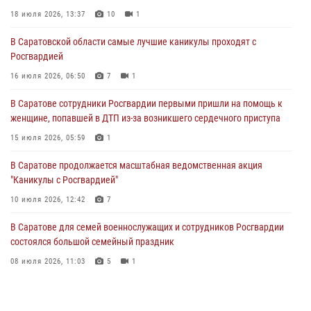
женщине, попавшей в ДТП из-за возникшего сердечного приступа
18 июля 2026, 13:37
10
1
15 июля 2026, 05:59
1
В Саратовской области самые лучшие каникулы проходят с
Росгвардией
В Саратове продолжается масштабная ведомственная акция
"Каникулы с Росгвардией"
16 июля 2026, 06:50
7
1
10 июля 2026, 12:42
7
В Саратове сотрудники Росгвардии первыми пришли на помощь к
женщине, попавшей в ДТП из-за возникшего сердечного приступа
В Саратовской области при содействии спецназа Росгвардии
задержан подозреваемый в незаконном обороте наркотиков
15 июля 2026, 05:59
1
10 июля 2026, 12:19
В Саратове продолжается масштабная ведомственная акция
"Каникулы с Росгвардией"
В Саратове для семей военнослужащих и сотрудников Росгвардии
состоялся большой семейный праздник
10 июля 2026, 12:42
7
08 июля 2026, 11:03
5
1
В Саратове для семей военнослужащих и сотрудников Росгвардии
состоялся большой семейный праздник
08 июля 2026, 11:03
5
1
В Саратовской области при содействии спецназа Росгвардии
задержан подозреваемый в незаконном обороте наркотиков