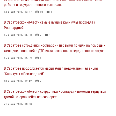
работы и государственного контроля.
В Саратовской области самые лучшие каникулы проходят с
Росгвардией
18 июля 2026, 13:37
10
1
16 июля 2026, 06:50
7
1
В Саратовской области самые лучшие каникулы проходят с
Росгвардией
В Саратове сотрудники Росгвардии первыми пришли на помощь к
женщине, попавшей в ДТП из-за возникшего сердечного приступа
16 июля 2026, 06:50
7
1
15 июля 2026, 05:59
1
В Саратове сотрудники Росгвардии первыми пришли на помощь к
женщине, попавшей в ДТП из-за возникшего сердечного приступа
В Саратове продолжается масштабная ведомственная акция
"Каникулы с Росгвардией"
15 июля 2026, 05:59
1
10 июля 2026, 12:42
7
В Саратове продолжается масштабная ведомственная акция
"Каникулы с Росгвардией"
В Саратовской области при содействии спецназа Росгвардии
задержан подозреваемый в незаконном обороте наркотиков
10 июля 2026, 12:42
7
10 июля 2026, 12:19
В Саратовской области сотрудники Росгвардии помогли вернуться
домой потерявшейся пенсионерке
21 июля 2026, 10:38
В Саратове в честь празднования Дня Крещения Руси для молодых