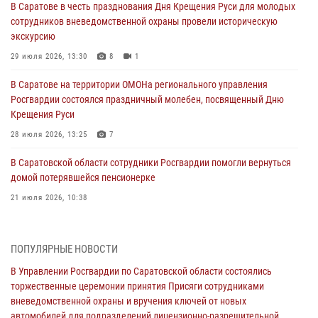
В Саратове в честь празднования Дня Крещения Руси для молодых
сотрудников вневедомственной охраны провели историческую
экскурсию
29 июля 2026, 13:30
8
1
В Саратове на территории ОМОНа регионального управления
Росгвардии состоялся праздничный молебен, посвященный Дню
Крещения Руси
28 июля 2026, 13:25
7
В Саратовской области сотрудники Росгвардии помогли вернуться
домой потерявшейся пенсионерке
21 июля 2026, 10:38
В Управлении Росгвардии по Саратовской области состоялись
торжественные церемонии принятия Присяги сотрудниками
ПОПУЛЯРНЫЕ НОВОСТИ
вневедомственной охраны и вручения ключей от новых
автомобилей для подразделений лицензионно-разрешительной
В Управлении Росгвардии по Саратовской области состоялись
работы и государственного контроля.
торжественные церемонии принятия Присяги сотрудниками
вневедомственной охраны и вручения ключей от новых
18 июля 2026, 13:37
10
1
автомобилей для подразделений лицензионно-разрешительной