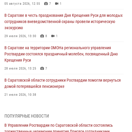
05 августа 2026, 12:55
7
1
В Саратове в честь празднования Дня Крещения Руси для молодых
сотрудников вневедомственной охраны провели историческую
экскурсию
29 июля 2026, 13:30
8
1
В Саратове на территории ОМОНа регионального управления
Росгвардии состоялся праздничный молебен, посвященный Дню
Крещения Руси
28 июля 2026, 13:25
7
В Саратовской области сотрудники Росгвардии помогли вернуться
домой потерявшейся пенсионерке
21 июля 2026, 10:38
В Управлении Росгвардии по Саратовской области состоялись
торжественные церемонии принятия Присяги сотрудниками
ПОПУЛЯРНЫЕ НОВОСТИ
вневедомственной охраны и вручения ключей от новых
автомобилей для подразделений лицензионно-разрешительной
В Управлении Росгвардии по Саратовской области состоялись
работы и государственного контроля.
торжественные церемонии принятия Присяги сотрудниками