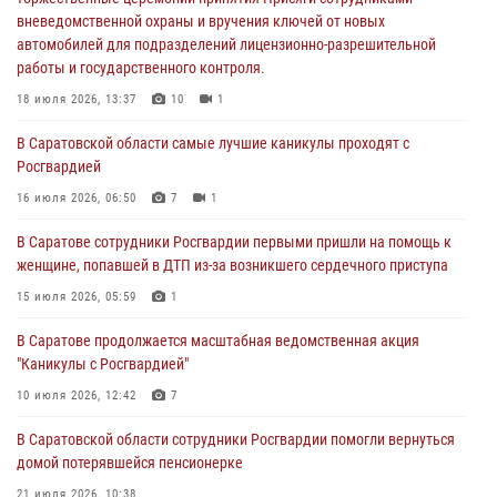
вневедомственной охраны и вручения ключей от новых
18 июля 2026, 13:37
10
1
автомобилей для подразделений лицензионно-разрешительной
работы и государственного контроля.
В Саратовской области самые лучшие каникулы проходят с
Росгвардией
18 июля 2026, 13:37
10
1
16 июля 2026, 06:50
7
1
В Саратовской области самые лучшие каникулы проходят с
Росгвардией
В Саратове сотрудники Росгвардии первыми пришли на помощь к
женщине, попавшей в ДТП из-за возникшего сердечного приступа
16 июля 2026, 06:50
7
1
15 июля 2026, 05:59
1
В Саратове сотрудники Росгвардии первыми пришли на помощь к
женщине, попавшей в ДТП из-за возникшего сердечного приступа
В Саратове продолжается масштабная ведомственная акция
"Каникулы с Росгвардией"
15 июля 2026, 05:59
1
10 июля 2026, 12:42
7
В Саратове продолжается масштабная ведомственная акция
"Каникулы с Росгвардией"
В Саратовской области при содействии спецназа Росгвардии
задержан подозреваемый в незаконном обороте наркотиков
10 июля 2026, 12:42
7
10 июля 2026, 12:19
В Саратовской области сотрудники Росгвардии помогли вернуться
домой потерявшейся пенсионерке
21 июля 2026, 10:38