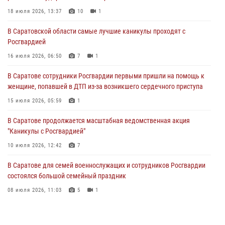
Росгвардией
18 июля 2026, 13:37
10
1
16 июля 2026, 06:50
7
1
В Саратовской области самые лучшие каникулы проходят с
Росгвардией
В Саратове сотрудники Росгвардии первыми пришли на помощь к
женщине, попавшей в ДТП из-за возникшего сердечного приступа
16 июля 2026, 06:50
7
1
15 июля 2026, 05:59
1
В Саратове сотрудники Росгвардии первыми пришли на помощь к
женщине, попавшей в ДТП из-за возникшего сердечного приступа
В Саратове продолжается масштабная ведомственная акция
"Каникулы с Росгвардией"
15 июля 2026, 05:59
1
10 июля 2026, 12:42
7
В Саратове продолжается масштабная ведомственная акция
"Каникулы с Росгвардией"
В Саратовской области при содействии спецназа Росгвардии
задержан подозреваемый в незаконном обороте наркотиков
10 июля 2026, 12:42
7
10 июля 2026, 12:19
В Саратове для семей военнослужащих и сотрудников Росгвардии
состоялся большой семейный праздник
08 июля 2026, 11:03
5
1
В Саратовской области сотрудники Росгвардии помогли вернуться
домой потерявшейся пенсионерке