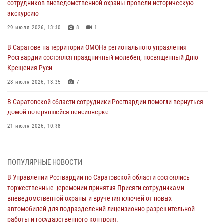
сотрудников вневедомственной охраны провели историческую
экскурсию
29 июля 2026, 13:30
8
1
В Саратове на территории ОМОНа регионального управления
Росгвардии состоялся праздничный молебен, посвященный Дню
Крещения Руси
28 июля 2026, 13:25
7
В Саратовской области сотрудники Росгвардии помогли вернуться
домой потерявшейся пенсионерке
21 июля 2026, 10:38
В Управлении Росгвардии по Саратовской области состоялись
торжественные церемонии принятия Присяги сотрудниками
ПОПУЛЯРНЫЕ НОВОСТИ
вневедомственной охраны и вручения ключей от новых
автомобилей для подразделений лицензионно-разрешительной
В Управлении Росгвардии по Саратовской области состоялись
работы и государственного контроля.
торжественные церемонии принятия Присяги сотрудниками
вневедомственной охраны и вручения ключей от новых
18 июля 2026, 13:37
10
1
автомобилей для подразделений лицензионно-разрешительной
работы и государственного контроля.
В Саратовской области самые лучшие каникулы проходят с