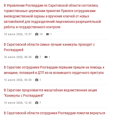
автомобилей для подразделений лицензионно-разрешительной
В Управлении Росгвардии по Саратовской области состоялись
работы и государственного контроля.
торжественные церемонии принятия Присяги сотрудниками
вневедомственной охраны и вручения ключей от новых
18 июля 2026, 13:37
10
1
автомобилей для подразделений лицензионно-разрешительной
работы и государственного контроля.
В Саратовской области самые лучшие каникулы проходят с
Росгвардией
18 июля 2026, 13:37
10
1
16 июля 2026, 06:50
7
1
В Саратовской области самые лучшие каникулы проходят с
Росгвардией
В Саратове сотрудники Росгвардии первыми пришли на помощь к
женщине, попавшей в ДТП из-за возникшего сердечного приступа
16 июля 2026, 06:50
7
1
15 июля 2026, 05:59
1
В Саратове сотрудники Росгвардии первыми пришли на помощь к
женщине, попавшей в ДТП из-за возникшего сердечного приступа
В Саратове продолжается масштабная ведомственная акция
"Каникулы с Росгвардией"
15 июля 2026, 05:59
1
10 июля 2026, 12:42
7
В Саратове продолжается масштабная ведомственная акция
"Каникулы с Росгвардией"
В Саратовской области при содействии спецназа Росгвардии
задержан подозреваемый в незаконном обороте наркотиков
10 июля 2026, 12:42
7
10 июля 2026, 12:19
В Саратовской области сотрудники Росгвардии помогли вернуться