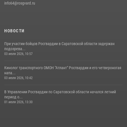
info64@rosgvard.ru
05 августа 2026, 12:55
7
1
Начальник Управления Росгвардии по Саратовской области
посетил Губернаторский кадетский колледж в городе Балаково
07 августа 2026, 11:35
4
НОВОСТИ
При участии бойцов Росгвардии в Саратовской области задержан
подозрева...
03 июля 2026, 10:57
Кинолог транспортного ОМОН "Атлант" Росгвардии и его четвероногая
напа...
03 июля 2026, 10:42
В Управлении Росгвардии по Саратовской области начался летний
период о...
01 июля 2026, 13:30