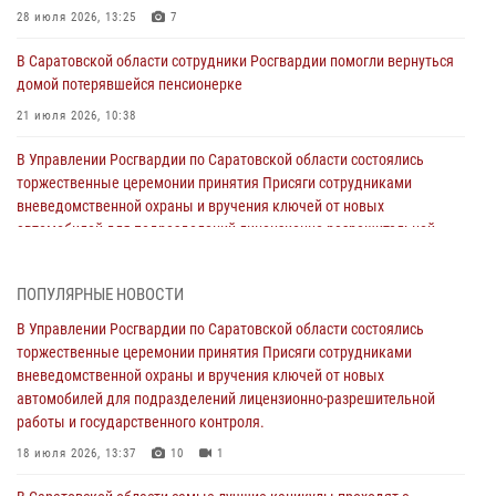
28 июля 2026, 13:25
7
В Саратовской области сотрудники Росгвардии помогли вернуться
домой потерявшейся пенсионерке
21 июля 2026, 10:38
В Управлении Росгвардии по Саратовской области состоялись
торжественные церемонии принятия Присяги сотрудниками
вневедомственной охраны и вручения ключей от новых
автомобилей для подразделений лицензионно-разрешительной
работы и государственного контроля.
18 июля 2026, 13:37
10
1
ПОПУЛЯРНЫЕ НОВОСТИ
В Саратовской области самые лучшие каникулы проходят с
В Управлении Росгвардии по Саратовской области состоялись
Росгвардией
торжественные церемонии принятия Присяги сотрудниками
вневедомственной охраны и вручения ключей от новых
16 июля 2026, 06:50
7
1
автомобилей для подразделений лицензионно-разрешительной
работы и государственного контроля.
В Саратове сотрудники Росгвардии первыми пришли на помощь к
женщине, попавшей в ДТП из-за возникшего сердечного приступа
18 июля 2026, 13:37
10
1
15 июля 2026, 05:59
1