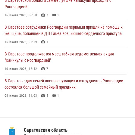
В Саратовской области самые лучшие каникулы проходят с
Росгвардией
В Саратове продолжается масштабная ведомственная акция
"Каникулы с Росгвардией"
16 июля 2026, 06:50
7
1
10 июля 2026, 12:42
7
В Саратове сотрудники Росгвардии первыми пришли на помощь к
женщине, попавшей в ДТП из-за возникшего сердечного приступа
В Саратовской области при содействии спецназа Росгвардии
задержан подозреваемый в незаконном обороте наркотиков
15 июля 2026, 05:59
1
10 июля 2026, 12:19
В Саратове продолжается масштабная ведомственная акция
"Каникулы с Росгвардией"
В Саратове для семей военнослужащих и сотрудников Росгвардии
состоялся большой семейный праздник
10 июля 2026, 12:42
7
08 июля 2026, 11:03
5
1
В Саратове для семей военнослужащих и сотрудников Росгвардии
состоялся большой семейный праздник
08 июля 2026, 11:03
5
1
В Саратовской области при содействии спецназа Росгвардии
задержан подозреваемый в незаконном обороте наркотиков
10 июля 2026, 12:19
Саратовская область
В Саратовской области сотрудники Росгвардии помогли вернуться