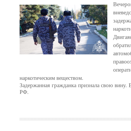
Вечер
вневе
задерж
наркоти
Двигая
обрати
автомо
правоо
операт
наркотическим веществом.
Задержанная гражданка признала свою вину. 
РФ.