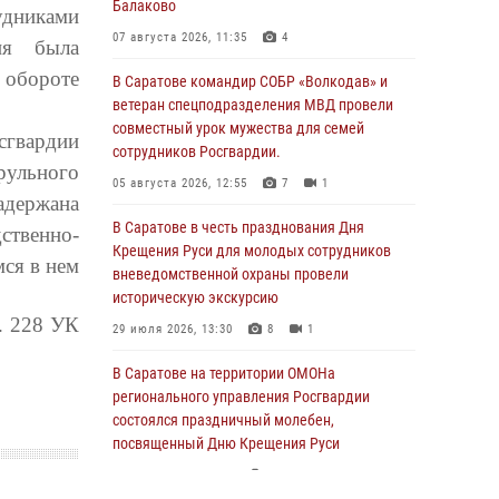
Балаково
дниками
07 августа 2026, 11:35
4
ия была
 обороте
В Саратове командир СОБР «Волкодав» и
ветеран спецподразделения МВД провели
совместный урок мужества для семей
сгвардии
сотрудников Росгвардии.
рульного
05 августа 2026, 12:55
7
1
адержана
В Саратове в честь празднования Дня
ственно-
Крещения Руси для молодых сотрудников
ся в нем
вневедомственной охраны провели
историческую экскурсию
. 228 УК
29 июля 2026, 13:30
8
1
В Саратове на территории ОМОНа
регионального управления Росгвардии
состоялся праздничный молебен,
посвященный Дню Крещения Руси
28 июля 2026, 13:25
7