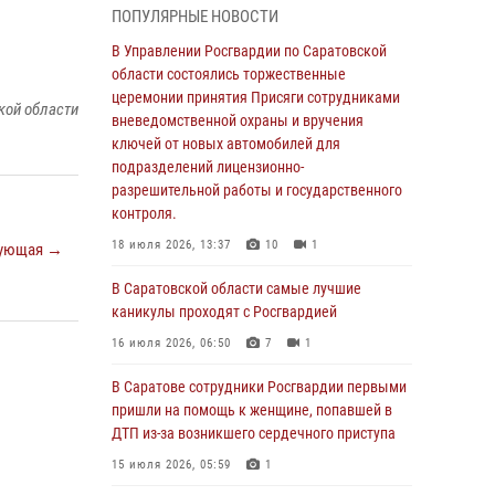
ПОПУЛЯРНЫЕ НОВОСТИ
В Саратовской области сотрудники
Росгвардии помогли вернуться домой
В Управлении Росгвардии по Саратовской
потерявшейся пенсионерке
области состоялись торжественные
церемонии принятия Присяги сотрудниками
21 июля 2026, 10:38
кой области
вневедомственной охраны и вручения
В Управлении Росгвардии по Саратовской
ключей от новых автомобилей для
области состоялись торжественные
подразделений лицензионно-
церемонии принятия Присяги сотрудниками
разрешительной работы и государственного
вневедомственной охраны и вручения
контроля.
ключей от новых автомобилей для
18 июля 2026, 13:37
10
1
ующая →
подразделений лицензионно-
разрешительной работы и государственного
В Саратовской области самые лучшие
контроля.
каникулы проходят с Росгвардией
18 июля 2026, 13:37
10
1
16 июля 2026, 06:50
7
1
В Саратовской области самые лучшие
В Саратове сотрудники Росгвардии первыми
каникулы проходят с Росгвардией
пришли на помощь к женщине, попавшей в
ДТП из-за возникшего сердечного приступа
16 июля 2026, 06:50
7
1
15 июля 2026, 05:59
1
В Саратове сотрудники Росгвардии первыми