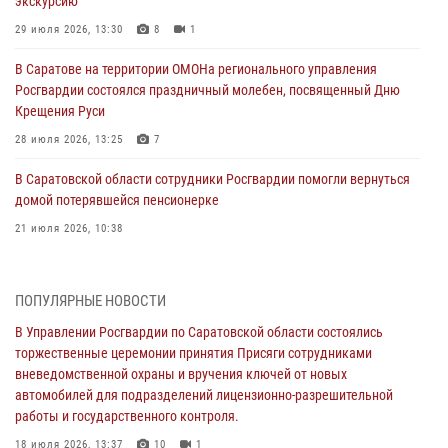
экскурсию
29 июля 2026, 13:30
8
1
В Саратове на территории ОМОНа регионального управления
Росгвардии состоялся праздничный молебен, посвященный Дню
Крещения Руси
28 июля 2026, 13:25
7
В Саратовской области сотрудники Росгвардии помогли вернуться
домой потерявшейся пенсионерке
21 июля 2026, 10:38
В Управлении Росгвардии по Саратовской области состоялись
торжественные церемонии принятия Присяги сотрудниками
ПОПУЛЯРНЫЕ НОВОСТИ
вневедомственной охраны и вручения ключей от новых
автомобилей для подразделений лицензионно-разрешительной
В Управлении Росгвардии по Саратовской области состоялись
работы и государственного контроля.
торжественные церемонии принятия Присяги сотрудниками
вневедомственной охраны и вручения ключей от новых
18 июля 2026, 13:37
10
1
автомобилей для подразделений лицензионно-разрешительной
работы и государственного контроля.
В Саратовской области самые лучшие каникулы проходят с
Росгвардией
18 июля 2026, 13:37
10
1