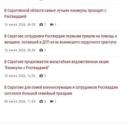
16 июля 2026, 06:50
7
1
В Саратовской области самые лучшие каникулы проходят с
Росгвардией
В Саратове сотрудники Росгвардии первыми пришли на помощь к
женщине, попавшей в ДТП из-за возникшего сердечного приступа
16 июля 2026, 06:50
7
1
15 июля 2026, 05:59
1
В Саратове сотрудники Росгвардии первыми пришли на помощь к
женщине, попавшей в ДТП из-за возникшего сердечного приступа
В Саратове продолжается масштабная ведомственная акция
"Каникулы с Росгвардией"
15 июля 2026, 05:59
1
10 июля 2026, 12:42
7
В Саратове продолжается масштабная ведомственная акция
"Каникулы с Росгвардией"
В Саратовской области при содействии спецназа Росгвардии
задержан подозреваемый в незаконном обороте наркотиков
10 июля 2026, 12:42
7
10 июля 2026, 12:19
В Саратове для семей военнослужащих и сотрудников Росгвардии
состоялся большой семейный праздник
08 июля 2026, 11:03
5
1
В Саратовской области сотрудники Росгвардии помогли вернуться
домой потерявшейся пенсионерке
21 июля 2026, 10:38