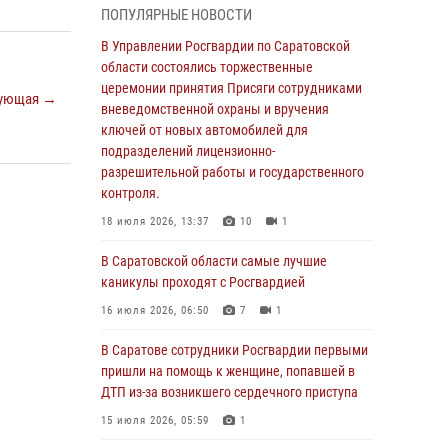
ПОПУЛЯРНЫЕ НОВОСТИ
области состоялись торжественные
церемонии принятия Присяги сотрудниками
В Управлении Росгвардии по Саратовской
вневедомственной охраны и вручения
области состоялись торжественные
ключей от новых автомобилей для
церемонии принятия Присяги сотрудниками
ующая →
подразделений лицензионно-
вневедомственной охраны и вручения
разрешительной работы и государственного
ключей от новых автомобилей для
контроля.
подразделений лицензионно-
разрешительной работы и государственного
18 июля 2026, 13:37
10
1
контроля.
В Саратовской области самые лучшие
18 июля 2026, 13:37
10
1
каникулы проходят с Росгвардией
В Саратовской области самые лучшие
16 июля 2026, 06:50
7
1
каникулы проходят с Росгвардией
В Саратове сотрудники Росгвардии первыми
16 июля 2026, 06:50
7
1
пришли на помощь к женщине, попавшей в
ДТП из-за возникшего сердечного приступа
В Саратове сотрудники Росгвардии первыми
пришли на помощь к женщине, попавшей в
15 июля 2026, 05:59
1
ДТП из-за возникшего сердечного приступа
В Саратове продолжается масштабная
15 июля 2026, 05:59
1
ведомственная акция "Каникулы с