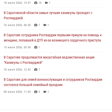
женщине, попавшей в ДТП из-за возникшего сердечного приступа
18 июля 2026, 13:37
10
1
15 июля 2026, 05:59
1
В Саратовской области самые лучшие каникулы проходят с
Росгвардией
В Саратове продолжается масштабная ведомственная акция
"Каникулы с Росгвардией"
16 июля 2026, 06:50
7
1
10 июля 2026, 12:42
7
В Саратове сотрудники Росгвардии первыми пришли на помощь к
женщине, попавшей в ДТП из-за возникшего сердечного приступа
В Саратовской области при содействии спецназа Росгвардии
задержан подозреваемый в незаконном обороте наркотиков
15 июля 2026, 05:59
1
10 июля 2026, 12:19
В Саратове продолжается масштабная ведомственная акция
"Каникулы с Росгвардией"
В Саратове для семей военнослужащих и сотрудников Росгвардии
состоялся большой семейный праздник
10 июля 2026, 12:42
7
08 июля 2026, 11:03
5
1
В Саратове для семей военнослужащих и сотрудников Росгвардии
состоялся большой семейный праздник
08 июля 2026, 11:03
5
1
В Саратовской области сотрудники Росгвардии помогли вернуться
домой потерявшейся пенсионерке