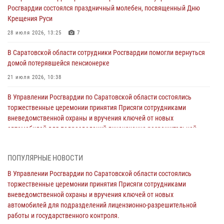
Росгвардии состоялся праздничный молебен, посвященный Дню
Крещения Руси
28 июля 2026, 13:25
7
В Саратовской области сотрудники Росгвардии помогли вернуться
домой потерявшейся пенсионерке
21 июля 2026, 10:38
В Управлении Росгвардии по Саратовской области состоялись
торжественные церемонии принятия Присяги сотрудниками
вневедомственной охраны и вручения ключей от новых
автомобилей для подразделений лицензионно-разрешительной
работы и государственного контроля.
18 июля 2026, 13:37
10
1
ПОПУЛЯРНЫЕ НОВОСТИ
В Саратовской области самые лучшие каникулы проходят с
В Управлении Росгвардии по Саратовской области состоялись
Росгвардией
торжественные церемонии принятия Присяги сотрудниками
вневедомственной охраны и вручения ключей от новых
16 июля 2026, 06:50
7
1
автомобилей для подразделений лицензионно-разрешительной
работы и государственного контроля.
В Саратове сотрудники Росгвардии первыми пришли на помощь к