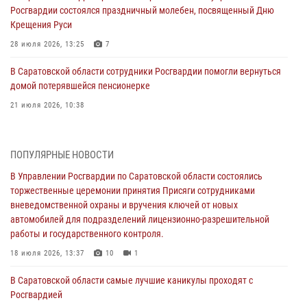
Росгвардии состоялся праздничный молебен, посвященный Дню
Крещения Руси
28 июля 2026, 13:25
7
В Саратовской области сотрудники Росгвардии помогли вернуться
домой потерявшейся пенсионерке
21 июля 2026, 10:38
В Управлении Росгвардии по Саратовской области состоялись
торжественные церемонии принятия Присяги сотрудниками
ПОПУЛЯРНЫЕ НОВОСТИ
вневедомственной охраны и вручения ключей от новых
автомобилей для подразделений лицензионно-разрешительной
В Управлении Росгвардии по Саратовской области состоялись
работы и государственного контроля.
торжественные церемонии принятия Присяги сотрудниками
вневедомственной охраны и вручения ключей от новых
18 июля 2026, 13:37
10
1
автомобилей для подразделений лицензионно-разрешительной
работы и государственного контроля.
В Саратовской области самые лучшие каникулы проходят с
Росгвардией
18 июля 2026, 13:37
10
1
16 июля 2026, 06:50
7
1
В Саратовской области самые лучшие каникулы проходят с
Росгвардией
В Саратове сотрудники Росгвардии первыми пришли на помощь к