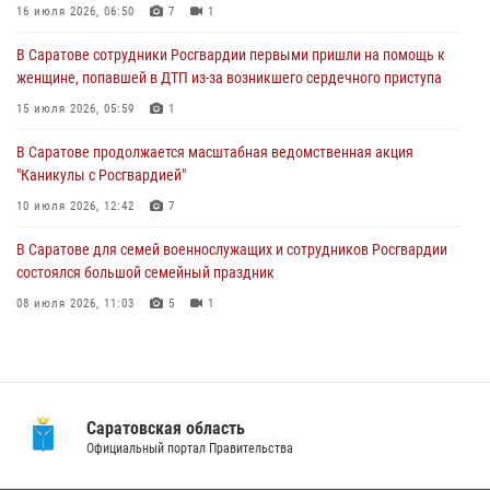
женщине, попавшей в ДТП из-за возникшего сердечного приступа
16 июля 2026, 06:50
7
1
15 июля 2026, 05:59
1
В Саратове сотрудники Росгвардии первыми пришли на помощь к
женщине, попавшей в ДТП из-за возникшего сердечного приступа
В Саратове продолжается масштабная ведомственная акция
"Каникулы с Росгвардией"
15 июля 2026, 05:59
1
10 июля 2026, 12:42
7
В Саратове продолжается масштабная ведомственная акция
"Каникулы с Росгвардией"
В Саратовской области при содействии спецназа Росгвардии
задержан подозреваемый в незаконном обороте наркотиков
10 июля 2026, 12:42
7
10 июля 2026, 12:19
В Саратове для семей военнослужащих и сотрудников Росгвардии
состоялся большой семейный праздник
08 июля 2026, 11:03
5
1
В Саратовской области при содействии спецназа Росгвардии
задержан подозреваемый в незаконном обороте наркотиков
10 июля 2026, 12:19
Саратовская область
В Саратовской области сотрудники Росгвардии помогли вернуться
Официальный портал Правительства
домой потерявшейся пенсионерке