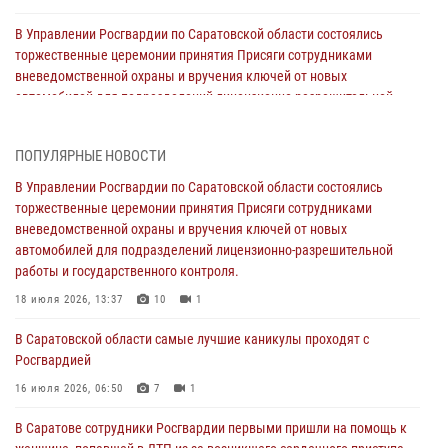
В Управлении Росгвардии по Саратовской области состоялись
торжественные церемонии принятия Присяги сотрудниками
вневедомственной охраны и вручения ключей от новых
автомобилей для подразделений лицензионно-разрешительной
работы и государственного контроля.
18 июля 2026, 13:37
10
1
ПОПУЛЯРНЫЕ НОВОСТИ
В Саратовской области самые лучшие каникулы проходят с
В Управлении Росгвардии по Саратовской области состоялись
Росгвардией
торжественные церемонии принятия Присяги сотрудниками
вневедомственной охраны и вручения ключей от новых
16 июля 2026, 06:50
7
1
автомобилей для подразделений лицензионно-разрешительной
работы и государственного контроля.
В Саратове сотрудники Росгвардии первыми пришли на помощь к
женщине, попавшей в ДТП из-за возникшего сердечного приступа
18 июля 2026, 13:37
10
1
15 июля 2026, 05:59
1
В Саратовской области самые лучшие каникулы проходят с
Росгвардией
В Саратове продолжается масштабная ведомственная акция
"Каникулы с Росгвардией"
16 июля 2026, 06:50
7
1
10 июля 2026, 12:42
7
В Саратове сотрудники Росгвардии первыми пришли на помощь к