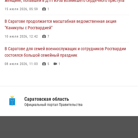
женщине, попавшей в ДТП из-за возникшего сердечного приступа
В Саратовской области при содействии спецназа Росгвардии
задержан подозреваемый в незаконном обороте наркотиков
15 июля 2026, 05:59
1
10 июля 2026, 12:19
В Саратове продолжается масштабная ведомственная акция
"Каникулы с Росгвардией"
В Саратове для семей военнослужащих и сотрудников Росгвардии
состоялся большой семейный праздник
10 июля 2026, 12:42
7
08 июля 2026, 11:03
5
1
В Саратове для семей военнослужащих и сотрудников Росгвардии
состоялся большой семейный праздник
08 июля 2026, 11:03
5
1
В Саратовской области сотрудники Росгвардии помогли вернуться
домой потерявшейся пенсионерке
21 июля 2026, 10:38
Саратовская область
В Саратовской области при содействии спецназа Росгвардии
Официальный портал Правительства
задержан подозреваемый в незаконном обороте наркотиков
10 июля 2026, 12:19
В Саратове в честь празднования Дня Крещения Руси для молодых
сотрудников вневедомственной охраны провели историческую