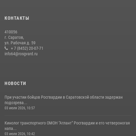
экскурсию
29 июля 2026, 13:30
8
1
КОНТАКТЫ
В Саратове на территории ОМОНа регионального управления
410056
Росгвардии состоялся праздничный молебен, посвященный Дню
г. Саратов,
Крещения Руси
ул. Рабочая д. 59
28 июля 2026, 13:25
+ 7 (8452) 20-07-71
7
info64@rosgvard.ru
В Саратове командир СОБР «Волкодав» и ветеран
спецподразделения МВД провели совместный урок мужества для
семей сотрудников Росгвардии.
05 августа 2026, 12:55
7
1
НОВОСТИ
При участии бойцов Росгвардии в Саратовской области задержан
подозрева...
03 июля 2026, 10:57
Кинолог транспортного ОМОН "Атлант" Росгвардии и его четвероногая
напа...
03 июля 2026, 10:42