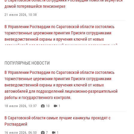
домой потерявшейся пенсионерке
21 июля 2026, 10:38
В Управлении Росгвардии по Саратовской области состоялись
торжественные церемонии принятия Присяги сотрудниками
вневедомственной охраны и вручения ключей от новых
автомобилей для подразделений лицензионно-разрешительной
работы и государственного контроля.
18 июля 2026, 13:37
10
1
ПОПУЛЯРНЫЕ НОВОСТИ
В Саратовской области самые лучшие каникулы проходят с
В Управлении Росгвардии по Саратовской области состоялись
Росгвардией
торжественные церемонии принятия Присяги сотрудниками
вневедомственной охраны и вручения ключей от новых
16 июля 2026, 06:50
7
1
автомобилей для подразделений лицензионно-разрешительной
работы и государственного контроля.
В Саратове сотрудники Росгвардии первыми пришли на помощь к
женщине, попавшей в ДТП из-за возникшего сердечного приступа
18 июля 2026, 13:37
10
1
15 июля 2026, 05:59
1
В Саратовской области самые лучшие каникулы проходят с
Росгвардией
В Саратове продолжается масштабная ведомственная акция
"Каникулы с Росгвардией"
16 июля 2026, 06:50
7
1