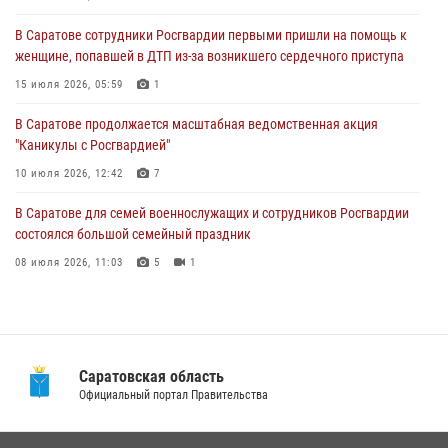
10 июля 2026, 12:42
7
В Саратове сотрудники Росгвардии первыми пришли на помощь к
женщине, попавшей в ДТП из-за возникшего сердечного приступа
В Саратовской области при содействии спецназа Росгвардии
задержан подозреваемый в незаконном обороте наркотиков
15 июля 2026, 05:59
1
10 июля 2026, 12:19
В Саратове продолжается масштабная ведомственная акция
"Каникулы с Росгвардией"
В Саратове для семей военнослужащих и сотрудников Росгвардии
состоялся большой семейный праздник
10 июля 2026, 12:42
7
08 июля 2026, 11:03
5
1
В Саратове для семей военнослужащих и сотрудников Росгвардии
состоялся большой семейный праздник
08 июля 2026, 11:03
5
1
В Саратовской области сотрудники Росгвардии помогли вернуться
домой потерявшейся пенсионерке
21 июля 2026, 10:38
Саратовская область
В Саратовской области при содействии спецназа Росгвардии
Официальный портал Правительства
задержан подозреваемый в незаконном обороте наркотиков
10 июля 2026, 12:19