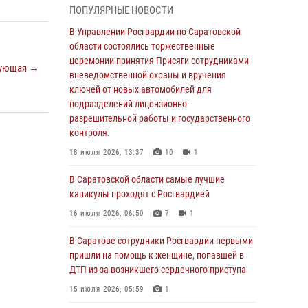
ПОПУЛЯРНЫЕ НОВОСТИ
области состоялись торжественные
церемонии принятия Присяги сотрудниками
В Управлении Росгвардии по Саратовской
вневедомственной охраны и вручения
области состоялись торжественные
ключей от новых автомобилей для
церемонии принятия Присяги сотрудниками
ующая →
подразделений лицензионно-
вневедомственной охраны и вручения
разрешительной работы и государственного
ключей от новых автомобилей для
контроля.
подразделений лицензионно-
разрешительной работы и государственного
18 июля 2026, 13:37
10
1
контроля.
В Саратовской области самые лучшие
18 июля 2026, 13:37
10
1
каникулы проходят с Росгвардией
В Саратовской области самые лучшие
16 июля 2026, 06:50
7
1
каникулы проходят с Росгвардией
В Саратове сотрудники Росгвардии первыми
16 июля 2026, 06:50
7
1
пришли на помощь к женщине, попавшей в
ДТП из-за возникшего сердечного приступа
В Саратове сотрудники Росгвардии первыми
пришли на помощь к женщине, попавшей в
15 июля 2026, 05:59
1
ДТП из-за возникшего сердечного приступа
В Саратове продолжается масштабная
15 июля 2026, 05:59
1
ведомственная акция "Каникулы с