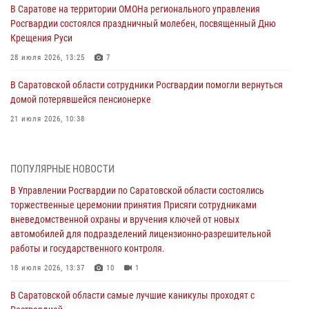
В Саратове на территории ОМОНа регионального управления
Росгвардии состоялся праздничный молебен, посвященный Дню
Крещения Руси
28 июля 2026, 13:25
7
В Саратовской области сотрудники Росгвардии помогли вернуться
домой потерявшейся пенсионерке
21 июля 2026, 10:38
В Управлении Росгвардии по Саратовской области состоялись
торжественные церемонии принятия Присяги сотрудниками
ПОПУЛЯРНЫЕ НОВОСТИ
вневедомственной охраны и вручения ключей от новых
автомобилей для подразделений лицензионно-разрешительной
В Управлении Росгвардии по Саратовской области состоялись
работы и государственного контроля.
торжественные церемонии принятия Присяги сотрудниками
вневедомственной охраны и вручения ключей от новых
18 июля 2026, 13:37
10
1
автомобилей для подразделений лицензионно-разрешительной
работы и государственного контроля.
В Саратовской области самые лучшие каникулы проходят с
Росгвардией
18 июля 2026, 13:37
10
1
16 июля 2026, 06:50
7
1
В Саратовской области самые лучшие каникулы проходят с