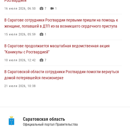
Росгвардией
В Саратове сотрудники Росгвардии первыми пришли на помощь к
женщине, попавшей в ДТП из-за возникшего сердечного приступа
16 июля 2026, 06:50
7
1
15 июля 2026, 05:59
1
В Саратове сотрудники Росгвардии первыми пришли на помощь к
женщине, попавшей в ДТП из-за возникшего сердечного приступа
В Саратове продолжается масштабная ведомственная акция
"Каникулы с Росгвардией"
15 июля 2026, 05:59
1
10 июля 2026, 12:42
7
В Саратове продолжается масштабная ведомственная акция
"Каникулы с Росгвардией"
В Саратовской области при содействии спецназа Росгвардии
задержан подозреваемый в незаконном обороте наркотиков
10 июля 2026, 12:42
7
10 июля 2026, 12:19
В Саратовской области сотрудники Росгвардии помогли вернуться
домой потерявшейся пенсионерке
21 июля 2026, 10:38
В Саратове в честь празднования Дня Крещения Руси для молодых
сотрудников вневедомственной охраны провели историческую
экскурсию
29 июля 2026, 13:30
8
1
Саратовская область
Официальный портал Правительства
В Саратовской области при содействии спецназа Росгвардии