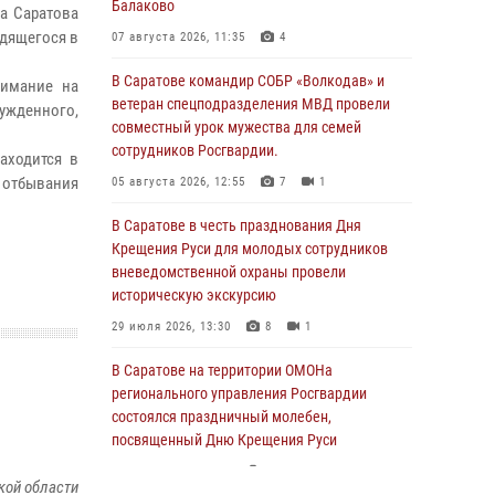
Балаково
да Саратова
одящегося в
07 августа 2026, 11:35
4
В Саратове командир СОБР «Волкодав» и
нимание на
ветеран спецподразделения МВД провели
жденного,
совместный урок мужества для семей
сотрудников Росгвардии.
аходится в
т отбывания
05 августа 2026, 12:55
7
1
В Саратове в честь празднования Дня
Крещения Руси для молодых сотрудников
вневедомственной охраны провели
историческую экскурсию
29 июля 2026, 13:30
8
1
В Саратове на территории ОМОНа
регионального управления Росгвардии
состоялся праздничный молебен,
посвященный Дню Крещения Руси
28 июля 2026, 13:25
7
кой области