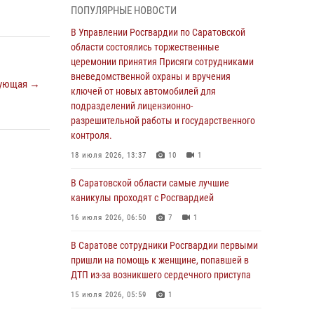
ПОПУЛЯРНЫЕ НОВОСТИ
В Саратовской области сотрудники
Росгвардии помогли вернуться домой
В Управлении Росгвардии по Саратовской
потерявшейся пенсионерке
области состоялись торжественные
церемонии принятия Присяги сотрудниками
21 июля 2026, 10:38
вневедомственной охраны и вручения
ующая →
В Управлении Росгвардии по Саратовской
ключей от новых автомобилей для
области состоялись торжественные
подразделений лицензионно-
церемонии принятия Присяги сотрудниками
разрешительной работы и государственного
вневедомственной охраны и вручения
контроля.
ключей от новых автомобилей для
18 июля 2026, 13:37
10
1
подразделений лицензионно-
разрешительной работы и государственного
В Саратовской области самые лучшие
контроля.
каникулы проходят с Росгвардией
18 июля 2026, 13:37
10
1
16 июля 2026, 06:50
7
1
В Саратовской области самые лучшие
В Саратове сотрудники Росгвардии первыми
каникулы проходят с Росгвардией
пришли на помощь к женщине, попавшей в
ДТП из-за возникшего сердечного приступа
16 июля 2026, 06:50
7
1
15 июля 2026, 05:59
1
В Саратове сотрудники Росгвардии первыми