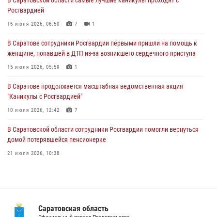
Росгвардией
В Саратове сотрудники Росгвардии первыми пришли на помощь к
женщине, попавшей в ДТП из-за возникшего сердечного приступа
16 июля 2026, 06:50
7
1
15 июля 2026, 05:59
1
В Саратове сотрудники Росгвардии первыми пришли на помощь к
женщине, попавшей в ДТП из-за возникшего сердечного приступа
В Саратове продолжается масштабная ведомственная акция
"Каникулы с Росгвардией"
15 июля 2026, 05:59
1
10 июля 2026, 12:42
7
В Саратове продолжается масштабная ведомственная акция
"Каникулы с Росгвардией"
В Саратовской области при содействии спецназа Росгвардии
задержан подозреваемый в незаконном обороте наркотиков
10 июля 2026, 12:42
7
10 июля 2026, 12:19
В Саратовской области сотрудники Росгвардии помогли вернуться
домой потерявшейся пенсионерке
21 июля 2026, 10:38
В Саратове в честь празднования Дня Крещения Руси для молодых
сотрудников вневедомственной охраны провели историческую
экскурсию
29 июля 2026, 13:30
8
1
Саратовская область