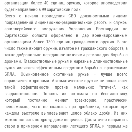
организации более 40 единиц оружия, которое впоследствии
будет направлено в 99 саратовский полк.
Всего с начала проведения СВО должностными лицами
подразделений лицензионно-разрешительной работы и службы
артиллерийского вооружения Управления Росгвардии по
Саратовской области оформлено в дар военизированным
организациям более 1300 единиц гражданского оружия. В это
число также входит оружие, изъятое из гражданского оборота, а
также добровольно переданное жителями региона для борьбы с
дронами. Гладкоствольные ружья и нарезные длинноствольные
ружья являются эффективным средством борьбы с вражескими
БПЛА. Обыкновенное охотничье ружье – лучше всего
справляется с дронами. Автоматическое оружие не показывает
такой эффективности против маленьких "птичек", как
гладкоствольное. Попасть из автомата по беспилотнику,
который постоянно меняет траекторию, практически
невозможно, чего не скажешь про дробовики, которые при
каждом выстреле выплевывают целое облако дроби. Из них
можно попасть по дрону, даже не целясь. Достаточно направить
ствол в примерном направлении летящего БПЛА, и первым же