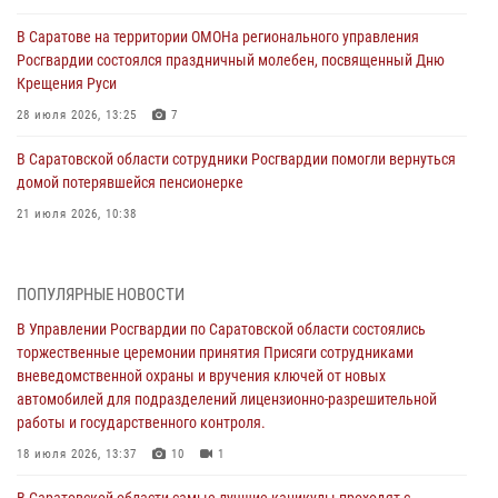
В Саратове на территории ОМОНа регионального управления
Росгвардии состоялся праздничный молебен, посвященный Дню
Крещения Руси
28 июля 2026, 13:25
7
В Саратовской области сотрудники Росгвардии помогли вернуться
домой потерявшейся пенсионерке
21 июля 2026, 10:38
В Управлении Росгвардии по Саратовской области состоялись
торжественные церемонии принятия Присяги сотрудниками
ПОПУЛЯРНЫЕ НОВОСТИ
вневедомственной охраны и вручения ключей от новых
автомобилей для подразделений лицензионно-разрешительной
В Управлении Росгвардии по Саратовской области состоялись
работы и государственного контроля.
торжественные церемонии принятия Присяги сотрудниками
вневедомственной охраны и вручения ключей от новых
18 июля 2026, 13:37
10
1
автомобилей для подразделений лицензионно-разрешительной
работы и государственного контроля.
В Саратовской области самые лучшие каникулы проходят с
Росгвардией
18 июля 2026, 13:37
10
1
16 июля 2026, 06:50
7
1
В Саратовской области самые лучшие каникулы проходят с