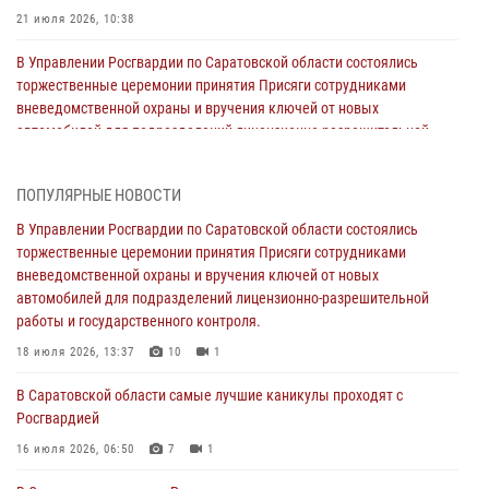
21 июля 2026, 10:38
В Управлении Росгвардии по Саратовской области состоялись
торжественные церемонии принятия Присяги сотрудниками
вневедомственной охраны и вручения ключей от новых
автомобилей для подразделений лицензионно-разрешительной
работы и государственного контроля.
18 июля 2026, 13:37
10
1
ПОПУЛЯРНЫЕ НОВОСТИ
В Саратовской области самые лучшие каникулы проходят с
В Управлении Росгвардии по Саратовской области состоялись
Росгвардией
торжественные церемонии принятия Присяги сотрудниками
вневедомственной охраны и вручения ключей от новых
16 июля 2026, 06:50
7
1
автомобилей для подразделений лицензионно-разрешительной
работы и государственного контроля.
В Саратове сотрудники Росгвардии первыми пришли на помощь к
женщине, попавшей в ДТП из-за возникшего сердечного приступа
18 июля 2026, 13:37
10
1
15 июля 2026, 05:59
1
В Саратовской области самые лучшие каникулы проходят с
Росгвардией
В Саратове продолжается масштабная ведомственная акция
"Каникулы с Росгвардией"
16 июля 2026, 06:50
7
1
10 июля 2026, 12:42
7