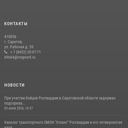
сотрудников вневедомственной охраны провели историческую
экскурсию
29 июля 2026, 13:30
8
1
КОНТАКТЫ
В Саратове на территории ОМОНа регионального управления
410056
Росгвардии состоялся праздничный молебен, посвященный Дню
г. Саратов,
Крещения Руси
ул. Рабочая д. 59
28 июля 2026, 13:25
+ 7 (8452) 20-07-71
7
info64@rosgvard.ru
В Саратове командир СОБР «Волкодав» и ветеран
спецподразделения МВД провели совместный урок мужества для
семей сотрудников Росгвардии.
05 августа 2026, 12:55
7
1
НОВОСТИ
При участии бойцов Росгвардии в Саратовской области задержан
подозрева...
03 июля 2026, 10:57
Кинолог транспортного ОМОН "Атлант" Росгвардии и его четвероногая
напа...