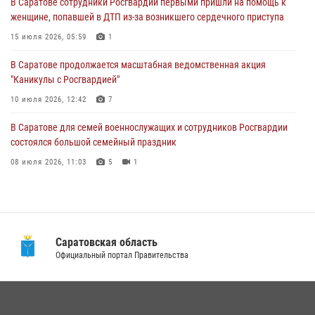
В Саратове сотрудники Росгвардии первыми пришли на помощь к
женщине, попавшей в ДТП из-за возникшего сердечного приступа
В Саратовской области при содействии спецназа Росгвардии
задержан подозреваемый в незаконном обороте наркотиков
15 июля 2026, 05:59
1
10 июля 2026, 12:19
В Саратове продолжается масштабная ведомственная акция
"Каникулы с Росгвардией"
В Саратове для семей военнослужащих и сотрудников Росгвардии
состоялся большой семейный праздник
10 июля 2026, 12:42
7
08 июля 2026, 11:03
5
1
В Саратове для семей военнослужащих и сотрудников Росгвардии
состоялся большой семейный праздник
08 июля 2026, 11:03
5
1
В Саратовской области при содействии спецназа Росгвардии
задержан подозреваемый в незаконном обороте наркотиков
10 июля 2026, 12:19
Саратовская область
В Саратовской области сотрудники Росгвардии помогли вернуться
Официальный портал Правительства
домой потерявшейся пенсионерке
21 июля 2026, 10:38
В Саратове в честь празднования Дня Крещения Руси для молодых