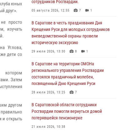
сотрудников Росгвардии.
 клуба юных
й друг».
05 августа 2026, 12:55
7
1
 не просто
В Саратове в честь празднования Дня
м, изучать
Крещения Руси для молодых сотрудников
й.
вневедомственной охраны провели
историческую экскурсию
на Углова,
29 июля 2026, 13:30
8
1
кже дети со
В Саратове на территории ОМОНа
регионального управления Росгвардии
в котором
состоялся праздничный молебен,
ами. Затем
посвященный Дню Крещения Руси
ыступления
28 июля 2026, 13:25
7
чшим другом
В Саратовской области сотрудники
Росгвардии помогли вернуться домой
к правильно
потерявшейся пенсионерке
м и открыть
21 июля 2026, 10:38
В Управлении Росгвардии по Саратовской