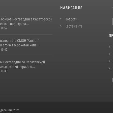
И
НАВИГАЦИЯ
и бойцов Росгвардии в Саратовской
Новости
ержан подозрева...
Карта сайта
 10:57
П
нспортного ОМОН "Атлант"
и его четвероногая напа...
 10:42
ии Росгвардии по Саратовской
ался летний период о...
 13:30
дерации, 2026