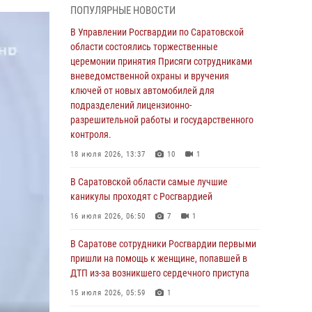
ПОПУЛЯРНЫЕ НОВОСТИ
области состоялись торжественные
церемонии принятия Присяги сотрудниками
В Управлении Росгвардии по Саратовской
вневедомственной охраны и вручения
области состоялись торжественные
ключей от новых автомобилей для
церемонии принятия Присяги сотрудниками
подразделений лицензионно-
вневедомственной охраны и вручения
разрешительной работы и государственного
ключей от новых автомобилей для
контроля.
подразделений лицензионно-
разрешительной работы и государственного
18 июля 2026, 13:37
10
1
контроля.
В Саратовской области самые лучшие
18 июля 2026, 13:37
10
1
каникулы проходят с Росгвардией
В Саратовской области самые лучшие
16 июля 2026, 06:50
7
1
каникулы проходят с Росгвардией
В Саратове сотрудники Росгвардии первыми
16 июля 2026, 06:50
7
1
пришли на помощь к женщине, попавшей в
ДТП из-за возникшего сердечного приступа
В Саратове сотрудники Росгвардии первыми
пришли на помощь к женщине, попавшей в
15 июля 2026, 05:59
1
ДТП из-за возникшего сердечного приступа
В Саратове продолжается масштабная
15 июля 2026, 05:59
1
ведомственная акция "Каникулы с