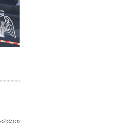
В Саратове в честь празднования Дня
Крещения Руси для молодых сотрудников
вневедомственной охраны провели
историческую экскурсию
29 июля 2026, 13:30
8
1
В Саратове на территории ОМОНа
регионального управления Росгвардии
состоялся праздничный молебен,
посвященный Дню Крещения Руси
28 июля 2026, 13:25
7
В Саратове командир СОБР «Волкодав» и
ветеран спецподразделения МВД провели
совместный урок мужества для семей
сотрудников Росгвардии.
05 августа 2026, 12:55
7
1
кой области