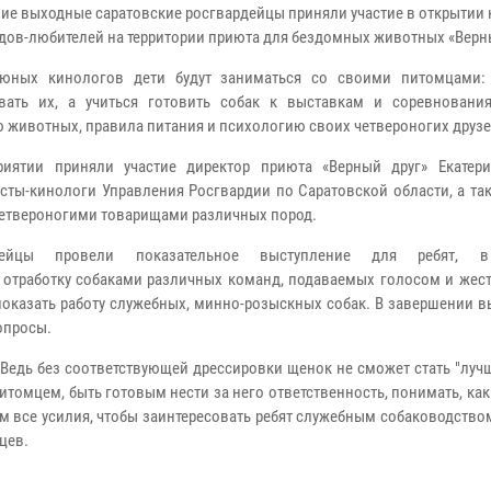
ие выходные саратовские росгвардейцы приняли участие в открытии
дов-любителей на территории приюта для бездомных животных «Верны
 юных кинологов дети будут заниматься со своими питомцами:
вать их, а учиться готовить собак к выставкам и соревнования
 животных, правила питания и психологию своих четвероногих друзе
иятии приняли участие директор приюта «Верный друг» Екатери
сты-кинологи Управления Росгвардии по Саратовской области, а та
етвероногими товарищами различных пород.
дейцы провели показательное выступление для ребят, 
 отработку собаками различных команд, подаваемых голосом и жест
оказать работу служебных, минно-розыскных собак. В завершении в
опросы.
 Ведь без соответствующей дрессировки щенок не сможет стать "лу
итомцем, быть готовым нести за него ответственность, понимать, ка
м все усилия, чтобы заинтересовать ребят служебным собаководство
цев.