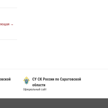
ующая →
овской
СУ СК России по Саратовской
области
Официальный сайт