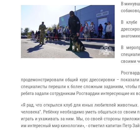
В минувш
собаково
В клубе
дрессиро
анатомию
В меропр
специали
своими ч
Росгвар
продемонстрировали общий курс дрессировки – показали
специалисты перешли к более сложным заданиям, чтобы п
ребята задали сотрудникам Росгвардии интересующие их в
«Я рад, что открылся клуб для юных любителей животных.
человека". Ребёнку необходимо уметь общаться со своим п
играть и ухаживать за ним. Мы, со своей стороны приложи
им интересный мир кинологии», - отметил капитан Петр Зай