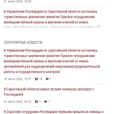
21 июля 2026, 10:38
В Управлении Росгвардии по Саратовской области состоялись
торжественные церемонии принятия Присяги сотрудниками
вневедомственной охраны и вручения ключей от новых
автомобилей для подразделений лицензионно-разрешительной
работы и государственного контроля.
18 июля 2026, 13:37
10
1
ПОПУЛЯРНЫЕ НОВОСТИ
В Саратовской области самые лучшие каникулы проходят с
В Управлении Росгвардии по Саратовской области состоялись
Росгвардией
торжественные церемонии принятия Присяги сотрудниками
вневедомственной охраны и вручения ключей от новых
16 июля 2026, 06:50
7
1
автомобилей для подразделений лицензионно-разрешительной
работы и государственного контроля.
В Саратове сотрудники Росгвардии первыми пришли на помощь к
женщине, попавшей в ДТП из-за возникшего сердечного приступа
18 июля 2026, 13:37
10
1
15 июля 2026, 05:59
1
В Саратовской области самые лучшие каникулы проходят с
Росгвардией
В Саратове продолжается масштабная ведомственная акция
"Каникулы с Росгвардией"
16 июля 2026, 06:50
7
1
10 июля 2026, 12:42
7
В Саратове сотрудники Росгвардии первыми пришли на помощь к