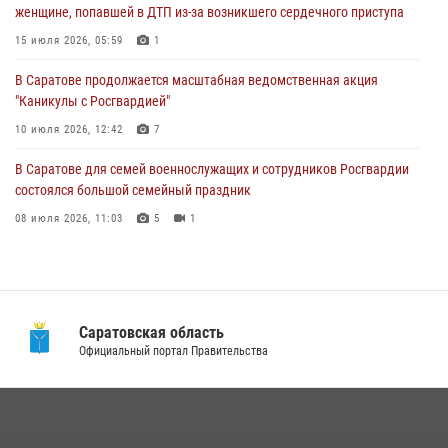
женщине, попавшей в ДТП из-за возникшего сердечного приступа
В Саратовской области при содействии спецназа Росгвардии
задержан подозреваемый в незаконном обороте наркотиков
15 июля 2026, 05:59
1
10 июля 2026, 12:19
В Саратове продолжается масштабная ведомственная акция
"Каникулы с Росгвардией"
В Саратове для семей военнослужащих и сотрудников Росгвардии
состоялся большой семейный праздник
10 июля 2026, 12:42
7
08 июля 2026, 11:03
5
1
В Саратове для семей военнослужащих и сотрудников Росгвардии
состоялся большой семейный праздник
08 июля 2026, 11:03
5
1
В Саратовской области при содействии спецназа Росгвардии
задержан подозреваемый в незаконном обороте наркотиков
10 июля 2026, 12:19
Саратовская область
В Саратовской области сотрудники Росгвардии помогли вернуться
Официальный портал Правительства
домой потерявшейся пенсионерке
21 июля 2026, 10:38
В Саратове в честь празднования Дня Крещения Руси для молодых