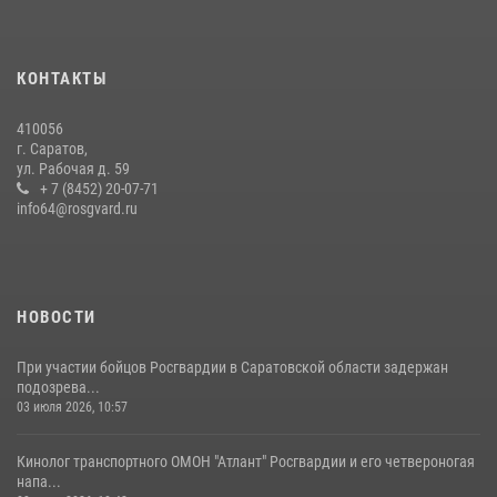
сотрудников вневедомственной охраны провели историческую
экскурсию
29 июля 2026, 13:30
8
1
КОНТАКТЫ
В Саратове на территории ОМОНа регионального управления
410056
Росгвардии состоялся праздничный молебен, посвященный Дню
г. Саратов,
Крещения Руси
ул. Рабочая д. 59
28 июля 2026, 13:25
+ 7 (8452) 20-07-71
7
info64@rosgvard.ru
В Саратове командир СОБР «Волкодав» и ветеран
спецподразделения МВД провели совместный урок мужества для
семей сотрудников Росгвардии.
05 августа 2026, 12:55
7
1
НОВОСТИ
При участии бойцов Росгвардии в Саратовской области задержан
подозрева...
03 июля 2026, 10:57
Кинолог транспортного ОМОН "Атлант" Росгвардии и его четвероногая
напа...