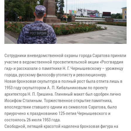
Сотрудники вневедомственной охраны города Саратова приняли
участие в ведомственной просветительской акции «Росгвардия
гид» и рассказали о памятнике Н. Г. Чернышевскому – уроженцу
города, русскому философу-утописту и революционеру.
Новая бронзовая скульптура в полный рост была отлита лишь в
1953 году скульптором А. П. Кибальниковым по проекту
архитектора Н. П. Гришина. Глиняный макет был одобрен лично
Иосифом Сталиным. Торжественное открытие памятника,
впоследствии ставшего одним из символов Саратова, было
приурочено к празднованию 125-летия Чернышевского и
состоялось 26 июля 1953 года.
Свободной, летящей красотой наделена бронзовая фигура на