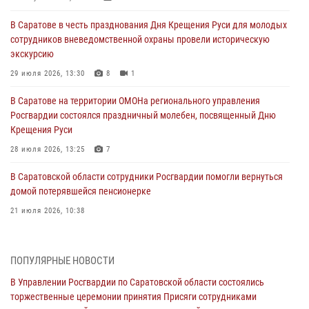
В Саратове в честь празднования Дня Крещения Руси для молодых
сотрудников вневедомственной охраны провели историческую
экскурсию
29 июля 2026, 13:30
8
1
В Саратове на территории ОМОНа регионального управления
Росгвардии состоялся праздничный молебен, посвященный Дню
Крещения Руси
28 июля 2026, 13:25
7
В Саратовской области сотрудники Росгвардии помогли вернуться
домой потерявшейся пенсионерке
21 июля 2026, 10:38
В Управлении Росгвардии по Саратовской области состоялись
торжественные церемонии принятия Присяги сотрудниками
ПОПУЛЯРНЫЕ НОВОСТИ
вневедомственной охраны и вручения ключей от новых
автомобилей для подразделений лицензионно-разрешительной
В Управлении Росгвардии по Саратовской области состоялись
работы и государственного контроля.
торжественные церемонии принятия Присяги сотрудниками