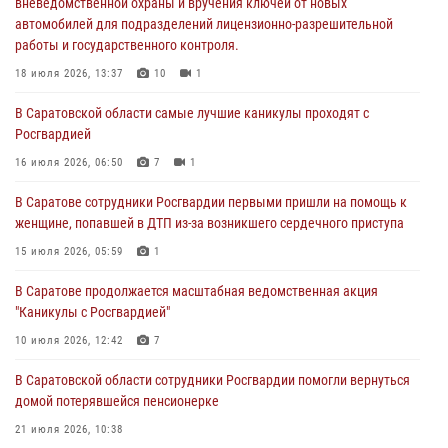
вневедомственной охраны и вручения ключей от новых
18 июля 2026, 13:37
10
1
автомобилей для подразделений лицензионно-разрешительной
работы и государственного контроля.
В Саратовской области самые лучшие каникулы проходят с
Росгвардией
18 июля 2026, 13:37
10
1
16 июля 2026, 06:50
7
1
В Саратовской области самые лучшие каникулы проходят с
Росгвардией
В Саратове сотрудники Росгвардии первыми пришли на помощь к
женщине, попавшей в ДТП из-за возникшего сердечного приступа
16 июля 2026, 06:50
7
1
15 июля 2026, 05:59
1
В Саратове сотрудники Росгвардии первыми пришли на помощь к
женщине, попавшей в ДТП из-за возникшего сердечного приступа
В Саратове продолжается масштабная ведомственная акция
"Каникулы с Росгвардией"
15 июля 2026, 05:59
1
10 июля 2026, 12:42
7
В Саратове продолжается масштабная ведомственная акция
"Каникулы с Росгвардией"
В Саратовской области при содействии спецназа Росгвардии
задержан подозреваемый в незаконном обороте наркотиков
10 июля 2026, 12:42
7
10 июля 2026, 12:19
В Саратовской области сотрудники Росгвардии помогли вернуться
домой потерявшейся пенсионерке
21 июля 2026, 10:38