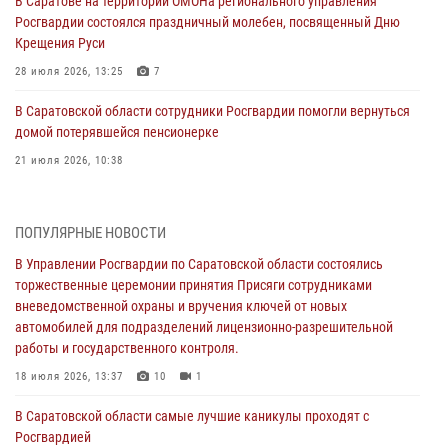
В Саратове на территории ОМОНа регионального управления
Росгвардии состоялся праздничный молебен, посвященный Дню
Крещения Руси
28 июля 2026, 13:25
7
В Саратовской области сотрудники Росгвардии помогли вернуться
домой потерявшейся пенсионерке
21 июля 2026, 10:38
В Управлении Росгвардии по Саратовской области состоялись
торжественные церемонии принятия Присяги сотрудниками
ПОПУЛЯРНЫЕ НОВОСТИ
вневедомственной охраны и вручения ключей от новых
автомобилей для подразделений лицензионно-разрешительной
В Управлении Росгвардии по Саратовской области состоялись
работы и государственного контроля.
торжественные церемонии принятия Присяги сотрудниками
вневедомственной охраны и вручения ключей от новых
18 июля 2026, 13:37
10
1
автомобилей для подразделений лицензионно-разрешительной
работы и государственного контроля.
В Саратовской области самые лучшие каникулы проходят с
Росгвардией
18 июля 2026, 13:37
10
1
16 июля 2026, 06:50
7
1
В Саратовской области самые лучшие каникулы проходят с
Росгвардией
В Саратове сотрудники Росгвардии первыми пришли на помощь к