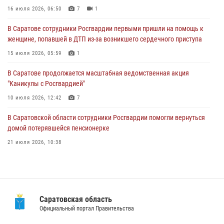
женщине, попавшей в ДТП из-за возникшего сердечного приступа
16 июля 2026, 06:50
7
1
15 июля 2026, 05:59
1
В Саратове сотрудники Росгвардии первыми пришли на помощь к
женщине, попавшей в ДТП из-за возникшего сердечного приступа
В Саратове продолжается масштабная ведомственная акция
"Каникулы с Росгвардией"
15 июля 2026, 05:59
1
10 июля 2026, 12:42
7
В Саратове продолжается масштабная ведомственная акция
"Каникулы с Росгвардией"
В Саратовской области при содействии спецназа Росгвардии
задержан подозреваемый в незаконном обороте наркотиков
10 июля 2026, 12:42
7
10 июля 2026, 12:19
В Саратовской области сотрудники Росгвардии помогли вернуться
домой потерявшейся пенсионерке
21 июля 2026, 10:38
В Саратове в честь празднования Дня Крещения Руси для молодых
сотрудников вневедомственной охраны провели историческую
экскурсию
29 июля 2026, 13:30
8
1
Саратовская область
Официальный портал Правительства
В Саратовской области при содействии спецназа Росгвардии