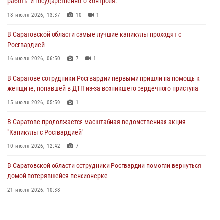
работы и государственного контроля.
В Саратовской области самые лучшие каникулы проходят с
Росгвардией
18 июля 2026, 13:37
10
1
16 июля 2026, 06:50
7
1
В Саратовской области самые лучшие каникулы проходят с
Росгвардией
В Саратове сотрудники Росгвардии первыми пришли на помощь к
женщине, попавшей в ДТП из-за возникшего сердечного приступа
16 июля 2026, 06:50
7
1
15 июля 2026, 05:59
1
В Саратове сотрудники Росгвардии первыми пришли на помощь к
женщине, попавшей в ДТП из-за возникшего сердечного приступа
В Саратове продолжается масштабная ведомственная акция
"Каникулы с Росгвардией"
15 июля 2026, 05:59
1
10 июля 2026, 12:42
7
В Саратове продолжается масштабная ведомственная акция
"Каникулы с Росгвардией"
В Саратовской области при содействии спецназа Росгвардии
задержан подозреваемый в незаконном обороте наркотиков
10 июля 2026, 12:42
7
10 июля 2026, 12:19
В Саратовской области сотрудники Росгвардии помогли вернуться
домой потерявшейся пенсионерке
21 июля 2026, 10:38
В Саратовской области при содействии спецназа Росгвардии
задержан подозреваемый в незаконном обороте наркотиков