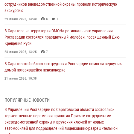
сотрудников вневедомственной охраны провели историческую
экскурсию
29 июля 2026, 13:30
8
1
В Саратове на территории ОМОНа регионального управления
Росгвардии состоялся праздничный молебен, посвященный Дню
Крещения Руси
28 июля 2026, 13:25
7
В Саратовской области сотрудники Росгвардии помогли вернуться
домой потерявшейся пенсионерке
21 июля 2026, 10:38
В Управлении Росгвардии по Саратовской области состоялись
торжественные церемонии принятия Присяги сотрудниками
ПОПУЛЯРНЫЕ НОВОСТИ
вневедомственной охраны и вручения ключей от новых
автомобилей для подразделений лицензионно-разрешительной
В Управлении Росгвардии по Саратовской области состоялись
работы и государственного контроля.
торжественные церемонии принятия Присяги сотрудниками
вневедомственной охраны и вручения ключей от новых
18 июля 2026, 13:37
10
1
автомобилей для подразделений лицензионно-разрешительной