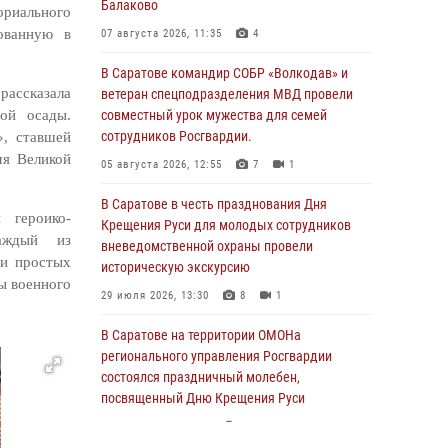
Балаково
риального
зованную в
07 августа 2026, 11:35
4
В Саратове командир СОБР «Волкодав» и
рассказала
ветеран спецподразделения МВД провели
ой осады.
совместный урок мужества для семей
сотрудников Росгвардии.
», ставшей
мя Великой
05 августа 2026, 12:55
7
1
В Саратове в честь празднования Дня
 героико-
Крещения Руси для молодых сотрудников
каждый из
вневедомственной охраны провели
 и простых
историческую экскурсию
ы военного
29 июля 2026, 13:30
8
1
В Саратове на территории ОМОНа
регионального управления Росгвардии
состоялся праздничный молебен,
посвященный Дню Крещения Руси
28 июля 2026, 13:25
7