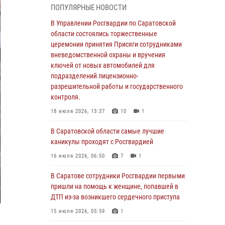
ПОПУЛЯРНЫЕ НОВОСТИ
В Саратовской области сотрудники
Росгвардии помогли вернуться домой
В Управлении Росгвардии по Саратовской
потерявшейся пенсионерке
области состоялись торжественные
церемонии принятия Присяги сотрудниками
21 июля 2026, 10:38
вневедомственной охраны и вручения
В Управлении Росгвардии по Саратовской
ключей от новых автомобилей для
области состоялись торжественные
подразделений лицензионно-
церемонии принятия Присяги сотрудниками
разрешительной работы и государственного
вневедомственной охраны и вручения
контроля.
ключей от новых автомобилей для
18 июля 2026, 13:37
10
1
подразделений лицензионно-
разрешительной работы и государственного
В Саратовской области самые лучшие
контроля.
каникулы проходят с Росгвардией
18 июля 2026, 13:37
10
1
16 июля 2026, 06:50
7
1
В Саратовской области самые лучшие
В Саратове сотрудники Росгвардии первыми
каникулы проходят с Росгвардией
пришли на помощь к женщине, попавшей в
ДТП из-за возникшего сердечного приступа
16 июля 2026, 06:50
7
1
15 июля 2026, 05:59
1
В Саратове сотрудники Росгвардии первыми