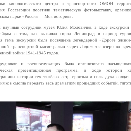
ики кинологического центра и транспортного ОМОН террито
ния Росгвардии посетили тематическую фотовыставку, органи
ском парке «Россия — Моя история».
 научный сотрудник музея Юлия Моловичко, в ходе экскурсии 
дейцам о том, как выживал город Ленинград в период суров
ая тема экскурсии была посвящена легендарной «Дороге жизни
енной транспортной магистралью через Ладожское озеро во вре
енной войны 1941-1945 годов.
рудников и военнослужащих была организована насыщенная
тическая презентационная программа, в ходе которой 
траницы истории тех тяжёлых лет, героизма и силы духа солдат
нимков смогла передать весь драматизм прошедших событий, тягот