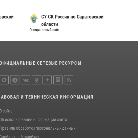
10 июля 2026, 12:19
В Саратове на территории ОМОНа
овской
СУ СК России по Саратовской
регионального управления Росгвардии
области
состоялся праздничный молебен,
Официальный сайт
посвященный Дню Крещения Руси
28 июля 2026, 13:25
7
В Саратове командир СОБР «Волкодав» и
ветеран спецподразделения МВД провели
ОФИЦИАЛЬНЫЕ СЕТЕВЫЕ РЕСУРСЫ
совместный урок мужества для семей
сотрудников Росгвардии.
05 августа 2026, 12:55
7
1
Начальник Управления Росгвардии по
РАВОВАЯ И ТЕХНИЧЕСКАЯ ИНФОРМАЦИЯ
Саратовской области посетил
Губернаторский кадетский колледж в городе
О сайте
Балаково
Об использовании информации сайта
07 августа 2026, 11:35
4
Правила обработки персональных данных
Сообщить об ошибках