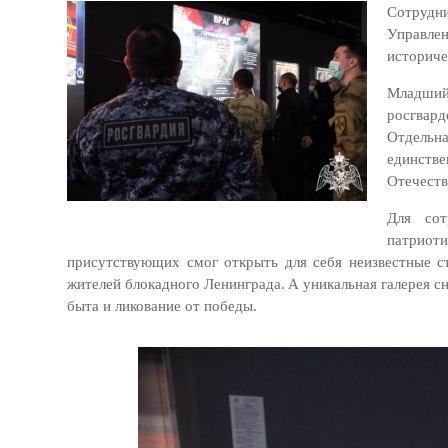
Сотрудн
Управле
историче
Младший
росгвар
Отдельн
единств
Отечеств
Для сот
патрио
присутствующих смог открыть для себя неизвестные с
жителей блокадного Ленинграда.
А уникальная галерея с
быта и ликование от победы.