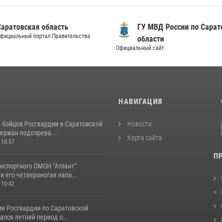
Саратовская область
ГУ МВД России по Сарат
фициальный портал Правительства
области
Официальный сайт
И
НАВИГАЦИЯ
и бойцов Росгвардии в Саратовской
Новости
ержан подозрева...
Карта сайта
 10:57
П
нспортного ОМОН "Атлант"
и его четвероногая напа...
 10:42
ии Росгвардии по Саратовской
ался летний период о...