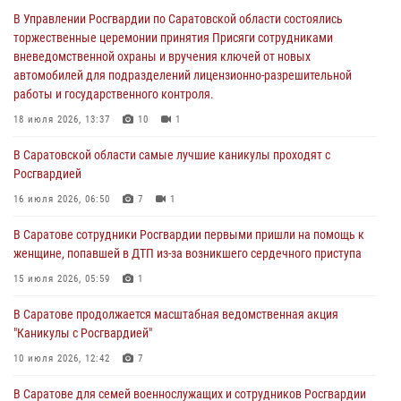
автомобилей для подразделений лицензионно-разрешительной
В Управлении Росгвардии по Саратовской области состоялись
работы и государственного контроля.
торжественные церемонии принятия Присяги сотрудниками
вневедомственной охраны и вручения ключей от новых
18 июля 2026, 13:37
10
1
автомобилей для подразделений лицензионно-разрешительной
работы и государственного контроля.
В Саратовской области самые лучшие каникулы проходят с
Росгвардией
18 июля 2026, 13:37
10
1
16 июля 2026, 06:50
7
1
В Саратовской области самые лучшие каникулы проходят с
Росгвардией
В Саратове сотрудники Росгвардии первыми пришли на помощь к
женщине, попавшей в ДТП из-за возникшего сердечного приступа
16 июля 2026, 06:50
7
1
15 июля 2026, 05:59
1
В Саратове сотрудники Росгвардии первыми пришли на помощь к
женщине, попавшей в ДТП из-за возникшего сердечного приступа
В Саратове продолжается масштабная ведомственная акция
"Каникулы с Росгвардией"
15 июля 2026, 05:59
1
10 июля 2026, 12:42
7
В Саратове продолжается масштабная ведомственная акция
"Каникулы с Росгвардией"
В Саратовской области при содействии спецназа Росгвардии
задержан подозреваемый в незаконном обороте наркотиков
10 июля 2026, 12:42
7
10 июля 2026, 12:19
В Саратове для семей военнослужащих и сотрудников Росгвардии