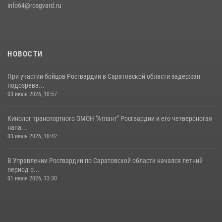
info64@rosgvard.ru
В Саратове командир СОБР «Волкодав» и ветеран
спецподразделения МВД провели совместный урок мужества для
семей сотрудников Росгвардии.
05 августа 2026, 12:55
7
1
НОВОСТИ
При участии бойцов Росгвардии в Саратовской области задержан
подозрева...
03 июля 2026, 10:57
Кинолог транспортного ОМОН "Атлант" Росгвардии и его четвероногая
напа...
03 июля 2026, 10:42
В Управлении Росгвардии по Саратовской области начался летний
период о...
01 июля 2026, 13:30