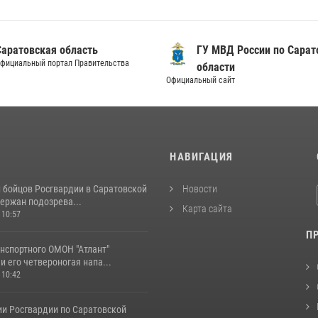
Саратовская область
ГУ МВД России по Сарат
фициальный портал Правительства
области
Официальный сайт
И
НАВИГАЦИЯ
и бойцов Росгвардии в Саратовской
Новости
ержан подозрева...
Карта сайта
 10:57
П
нспортного ОМОН "Атлант"
и его четвероногая напа...
 10:42
ии Росгвардии по Саратовской