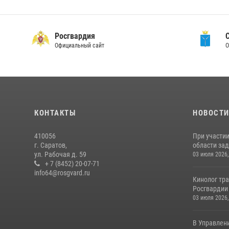
Росгвардия
Официальный сайт
О
КОНТАКТЫ
НОВОСТ
410056
При участи
г. Саратов,
области зад
ул. Рабочая д. 59
03 июля 2026,
+ 7 (8452) 20-07-71
info64@rosgvard.ru
Кинолог тра
Росгвардии 
03 июля 2026,
В Управлен