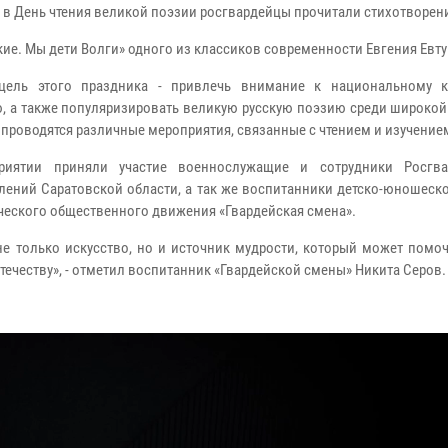
я в День чтения великой поэзии росгвардейцы прочитали стихотворен
кие. Мы дети Волги» одного из классиков современности Евгения Евт
 цель этого праздника - привлечь внимание к национальному к
, а также популяризировать великую русскую поэзию среди широкой
ь проводятся различные мероприятия, связанные с чтением и изучение
риятии приняли участие военнослужащие и сотрудники Росгва
лений Саратовской области, а так же воспитанники детско-юношеск
ческого общественного движения «Гвардейская смена».
не только искусство, но и источник мудрости, который может помо
Отечеству», - отметил воспитанник «Гвардейской смены» Никита Серов.