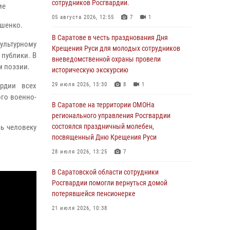
сотрудников Росгвардии.
ие
05 августа 2026, 12:55
7
1
ушенко.
В Саратове в честь празднования Дня
ультурному
Крещения Руси для молодых сотрудников
 публики. В
вневедомственной охраны провели
м поэзии.
историческую экскурсию
рдии всех
29 июля 2026, 13:30
8
1
ого военно-
В Саратове на территории ОМОНа
регионального управления Росгвардии
состоялся праздничный молебен,
чь человеку
посвященный Дню Крещения Руси
28 июля 2026, 13:25
7
В Саратовской области сотрудники
Росгвардии помогли вернуться домой
потерявшейся пенсионерке
21 июля 2026, 10:38
В Управлении Росгвардии по Саратовской