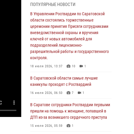
ПОПУЛЯРНЫЕ НОВОСТИ
области состоялись торжественные
церемонии принятия Присяги сотрудниками
В Управлении Росгвардии по Саратовской
вневедомственной охраны и вручения
области состоялись торжественные
ключей от новых автомобилей для
церемонии принятия Присяги сотрудниками
подразделений лицензионно-
вневедомственной охраны и вручения
разрешительной работы и государственного
ключей от новых автомобилей для
контроля.
подразделений лицензионно-
разрешительной работы и государственного
18 июля 2026, 13:37
10
1
контроля.
В Саратовской области самые лучшие
18 июля 2026, 13:37
10
1
каникулы проходят с Росгвардией
В Саратовской области самые лучшие
16 июля 2026, 06:50
7
1
каникулы проходят с Росгвардией
В Саратове сотрудники Росгвардии первыми
16 июля 2026, 06:50
7
1
пришли на помощь к женщине, попавшей в
ДТП из-за возникшего сердечного приступа
В Саратове сотрудники Росгвардии первыми
пришли на помощь к женщине, попавшей в
15 июля 2026, 05:59
1
ДТП из-за возникшего сердечного приступа
В Саратове продолжается масштабная
15 июля 2026, 05:59
1
ведомственная акция "Каникулы с